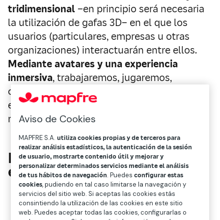
tridimensional
–en principio será necesaria
la utilización de gafas 3D– en el que los
usuarios (particulares, empresas u otras
organizaciones) interactuarán entre ellos.
Mediante avatares y una experiencia
inmersiva
, trabajaremos, jugaremos,
compraremos, aprenderemos, iremos a
eventos culturales o deportivos, nos
Aviso de Cookies
reuniremos con familiares y amigos…
MAPFRE S.A.
utiliza cookies propias y de terceros para
realizar análisis estadísticos, la autenticación de la sesión
El sector de los seguros en
de usuario, mostrarte contenido útil y mejorar y
personalizar determinados servicios mediante el análisis
el metaverso
de tus hábitos de navegación
. Puedes
configurar estas
cookies
, pudiendo en tal caso limitarse la navegación y
servicios del sitio web. Si aceptas las cookies estás
consintiendo la utilización de las cookies en este sitio
web. Puedes aceptar todas las cookies, configurarlas o