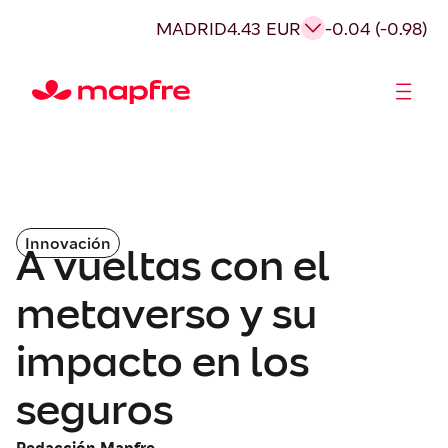
MADRID
4.43 EUR
-0.04 (-0.98)
Accionistas e Inversores
Innovación
A vueltas con el
metaverso y su
impacto en los
seguros
Redacción Mapfre