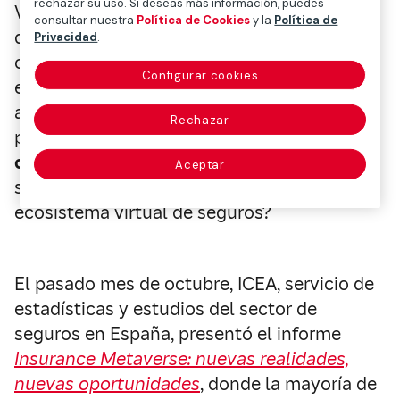
rechazar su uso. Si deseas más información, puedes
Videojuegos y moda parecen llevar la
consultar nuestra
Política de Cookies
y la
Política de
delantera en este arranque, y no es menos
Privacidad
.
cierto que en todos los sectores
Configurar cookies
económicos se están realizando
averiguaciones, estudios o ensayos para
Rechazar
posicionarse en la nueva realidad.
¿Qué
ocurrirá con las aseguradoras?
¿Cuáles
Aceptar
serán sus oportunidades? ¿Habrá un
ecosistema virtual de seguros?
El pasado mes de octubre, ICEA, servicio de
estadísticas y estudios del sector de
seguros en España, presentó el informe
Insurance Metaverse: nuevas realidades,
nuevas oportunidades
, donde la mayoría de