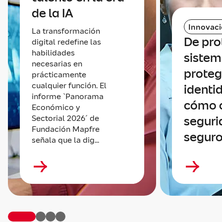
de la IA
Innovac
La transformación
De pro
digital redefine las
habilidades
sistem
necesarias en
proteg
prácticamente
cualquier función. El
identi
informe `Panorama
cómo 
Económico y
Sectorial 2026´ de
seguri
Fundación Mapfre
seguro
señala que la dig...