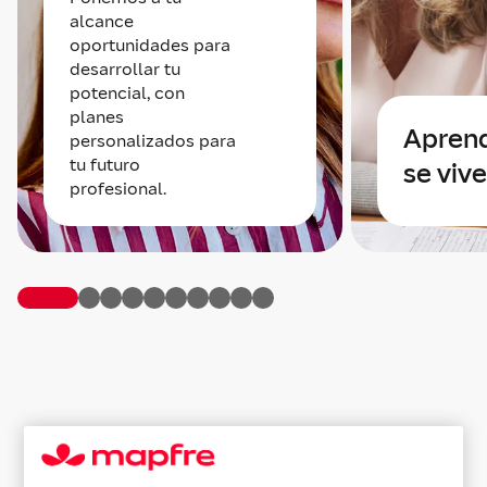
alcance
oportunidades para
desarrollar tu
potencial, con
planes
Aprend
personalizados para
tu futuro
se viv
profesional.
El valor de tu