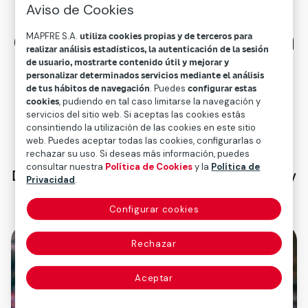
tiempo está en lo
Aviso de Cookies
que eliges hacer con
MAPFRE S.A.
utiliza cookies propias y de terceros para
realizar análisis estadísticos, la autenticación de la sesión
él
de usuario, mostrarte contenido útil y mejorar y
personalizar determinados servicios mediante el análisis
de tus hábitos de navegación
. Puedes
configurar estas
En Mapfre, cada minuto cuenta porque
cookies
, pudiendo en tal caso limitarse la navegación y
servicios del sitio web. Si aceptas las cookies estás
suma a algo más grande:
consintiendo la utilización de las cookies en este sitio
tu crecimiento, tu bienestar y un propósito
web. Puedes aceptar todas las cookies, configurarlas o
rechazar su uso. Si deseas más información, puedes
compartido.
consultar nuestra
Política de Cookies
y la
Política de
Descubre cómo tu talento, tu compromiso y
Privacidad
.
tu forma de ser pueden marcar la
Configurar cookies
diferencia.
Rechazar
Aceptar