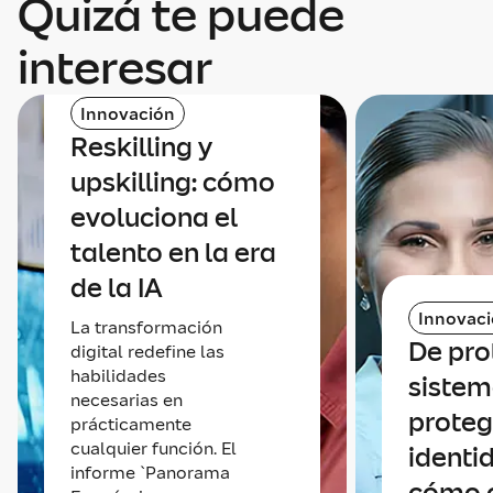
Quizá te puede
interesar
Innovación
Reskilling y
upskilling: cómo
evoluciona el
talento en la era
de la IA
Innovac
La transformación
De pro
digital redefine las
habilidades
sistem
necesarias en
proteg
prácticamente
cualquier función. El
identi
informe `Panorama
cómo 