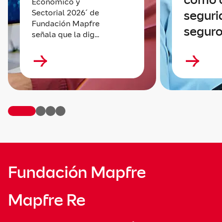
Económico y
Sectorial 2026´ de
seguri
Fundación Mapfre
seguro
señala que la dig...
Fundación Mapfre
Mapfre Re