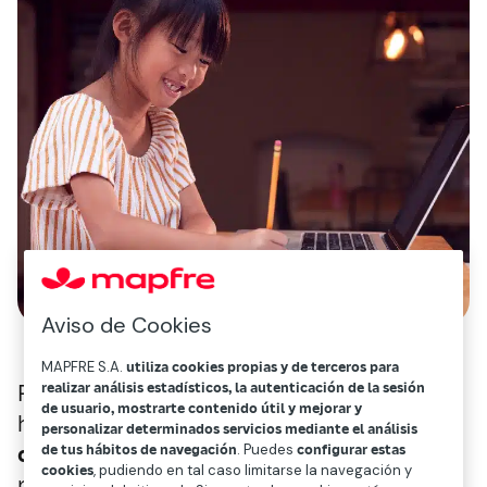
Aviso de Cookies
MAPFRE S.A.
utiliza cookies propias y de terceros para
realizar análisis estadísticos, la autenticación de la sesión
Pero la implementación de estas
de usuario, mostrarte contenido útil y mejorar y
herramientas en la educación plantea
personalizar determinados servicios mediante el análisis
ciertos desafíos y debates
, como la
de tus hábitos de navegación
. Puedes
configurar estas
cookies
, pudiendo en tal caso limitarse la navegación y
preocupación por la privacidad de los datos,