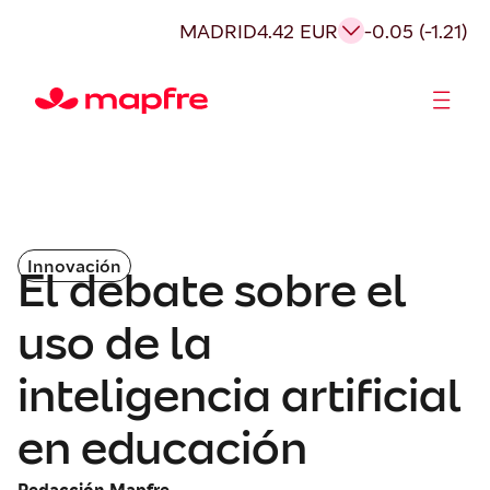
MADRID
4.42 EUR
-0.05 (-1.21)
Accionistas e Inversores
Innovación
El debate sobre el
uso de la
inteligencia artificial
en educación
Redacción Mapfre