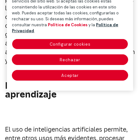
servicios del sitio web. Si aceptas las cookies estás
la excesiva confianza en los resultados
consintiendo la utilización de las cookies en este sitio
web. Puedes aceptar todas las cookies, configurarlas o
ofrecidos por estas, la falta de espíritu
rechazar su uso. Si deseas más información, puedes
crítico y empatía e incluso la necesidad de
consultar nuestra
Política de Cookies
y la
Política de
Privacidad
.
garantizar la equidad y la inclusión en el
acceso a estas tecnologías para todo el
Configurar cookies
alumnado, independientemente de su origen
y localización.
Rechazar
Aceptar
Personalización del
aprendizaje
El uso de inteligencias artificiales permite,
entre otros usos más evidentes, procesar