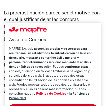
La procrastinación parece ser el motivo con
el cual justificar dejar las compras
navideñas para el último día, no entregar un
trabajo de la universidad a tiempo o pagar
las facturas fuera de plazo.
Aviso de Cookies
MAPFRE S.A.
utiliza cookies propias y de terceros para
realizar análisis estadísticos, la autenticación de la sesión
Pero
¿qué es realmente la procrastinación?
de usuario, mostrarte contenido útil y mejorar y
personalizar determinados servicios mediante el análisis
Procrastinar es el acto de posponer o
de tus hábitos de navegación
. Puedes
configurar estas
retrasar una tarea o actividad, a menudo
cookies
, pudiendo en tal caso limitarse la navegación y
servicios del sitio web. Si aceptas las cookies estás
optando por realizar actividades menos
consintiendo la utilización de las cookies en este sitio
prioritarias o incluso evitando realizar
web. Puedes aceptar todas las cookies, configurarlas o
rechazar su uso. Si deseas más información, puedes
cualquier tarea.
consultar nuestra
Política de Cookies
y la
Política de
Privacidad
.