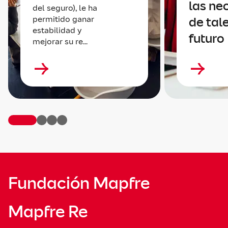
las ne
del seguro), le ha
permitido ganar
de tal
estabilidad y
futuro
mejorar su re...
Fundación Mapfre
Mapfre Re