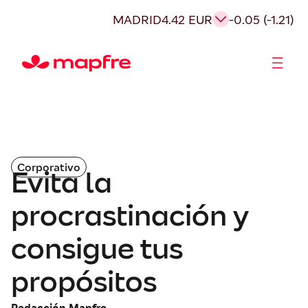
MADRID
4.42 EUR
-0.05 (-1.21)
Accionistas e Inversores
Corporativo
Evita la
procrastinación y
consigue tus
propósitos
Redacción Mapfre