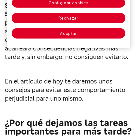
Configurar cookies
Se estima que el 20% de los adultos y el
50% de los estudiantes tienen graves
Rechazar
problemas de procrastinación.
De hecho,
son conscientes de que es un
Aceptar
comportamiento autodestructivo, que
acarreará consecuencias negativas más
tarde y, sin embargo, no consiguen evitarlo.
En el artículo de hoy te daremos unos
consejos para evitar este comportamiento
perjudicial para uno mismo.
¿Por qué dejamos las tareas
importantes para más tarde?