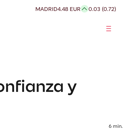
MADRID
4.48 EUR
0.03 (0.72)
onfianza y
6
min.