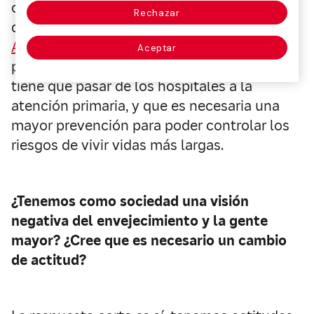
ofreciendo una visión positiva de él a través
Rechazar
de su
Centro de Investigación
Ageingnomics
. Además, la experta en
Aceptar
políticas sanitarias defiende que la salud
tiene que pasar de los hospitales a la
atención primaria, y que es necesaria una
mayor prevención para poder controlar los
riesgos de vivir vidas más largas.
¿Tenemos como sociedad una visión
negativa del envejecimiento y la gente
mayor? ¿Cree que es necesario un cambio
de actitud?