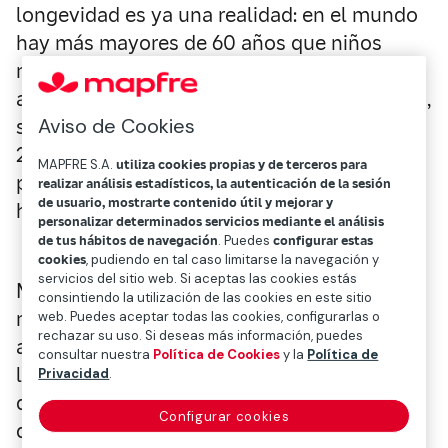
longevidad es ya una realidad: en el mundo
hay más mayores de 60 años que niños
menores de cinco; los mayores de 60, que
actualmente son 1.000 milones de personas,
Aviso de Cookies
se doblarán hasta más de 2.000 millones en
2050; y la esperanza de vida en el mundo ha
MAPFRE S.A.
utiliza cookies propias y de terceros para
pasado de los 53 años en 1960 hasta los 73
realizar análisis estadísticos, la autenticación de la sesión
de usuario, mostrarte contenido útil y mejorar y
hoy en día, y eso es solo la media.
personalizar determinados servicios mediante el análisis
de tus hábitos de navegación
. Puedes
configurar estas
cookies
, pudiendo en tal caso limitarse la navegación y
servicios del sitio web. Si aceptas las cookies estás
Mientras que el ritmo de mejoras en la
consintiendo la utilización de las cookies en este sitio
mortalidad se ha reducido en los últimos
web. Puedes aceptar todas las cookies, configurarlas o
rechazar su uso. Si deseas más información, puedes
años, Bhattarchaya-Craven cree que la
consultar nuestra
Política de Cookies
y la
Política de
longevidad puede ser un importante vector
Privacidad
.
de crecimiento económico, un fenómeno
Configurar cookies
que Mapfre lleva tiempo estudiando y