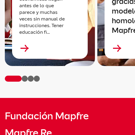
gracia
antes de lo que
model
parece y muchas
veces sin manual de
homol
instrucciones. Tener
Mapfr
educación fi...
Fundación Mapfre
Mapfre Re