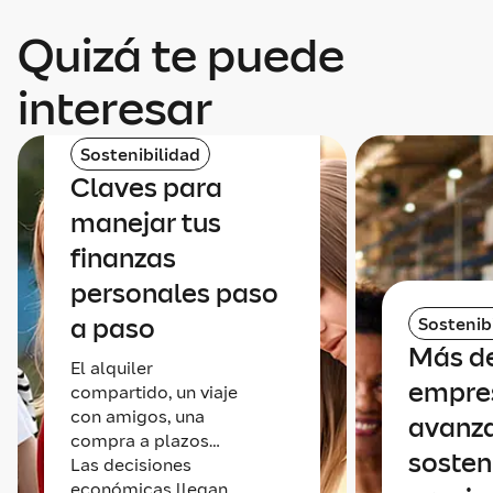
Quizá te puede
interesar
Sostenibilidad
Claves para
manejar tus
finanzas
personales paso
a paso
Sostenib
Más de
El alquiler
empre
compartido, un viaje
con amigos, una
avanz
compra a plazos…
sosten
Las decisiones
económicas llegan