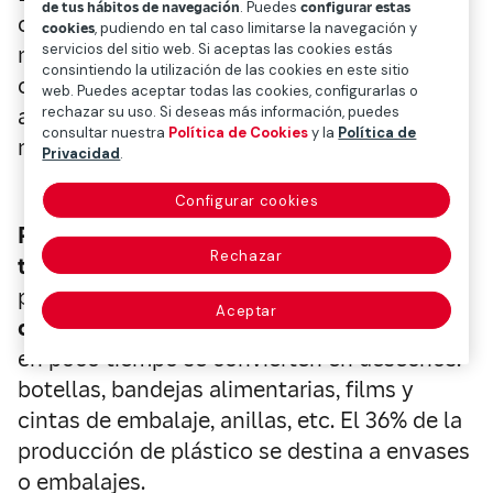
de tus hábitos de navegación
. Puedes
configurar estas
coste muy bajo, una durabilidad y una
cookies
, pudiendo en tal caso limitarse la navegación y
servicios del sitio web. Si aceptas las cookies estás
manipulación tan sencilla, que se ha
consintiendo la utilización de las cookies en este sitio
convertido en omnipresente en nuestro día
web. Puedes aceptar todas las cookies, configurarlas o
rechazar su uso. Si deseas más información, puedes
a día, y es al parecer una solución ideal para
consultar nuestra
Política de Cookies
y la
Política de
multitud de funciones.
Privacidad
.
Configurar cookies
Producimos más de 430 millones de
Rechazar
toneladas de plástico al año.
Pero el mayor
problema es que
dos tercios de esa
Aceptar
cantidad son productos de vida corta
que
en poco tiempo se convierten en desechos:
botellas, bandejas alimentarias, films y
cintas de embalaje, anillas, etc. El 36% de la
producción de plástico se destina a envases
o embalajes.