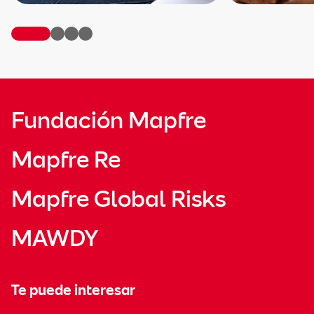
Fundación Mapfre
Mapfre Re
Mapfre Global Risks
MAWDY
Te puede interesar