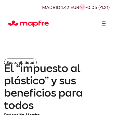
MADRID
4.42 EUR
-0.05 (-1.21)
Accionistas e Inversores
Sostenibilidad
El “impuesto al
plástico” y sus
beneficios para
todos
Redacción Mapfre