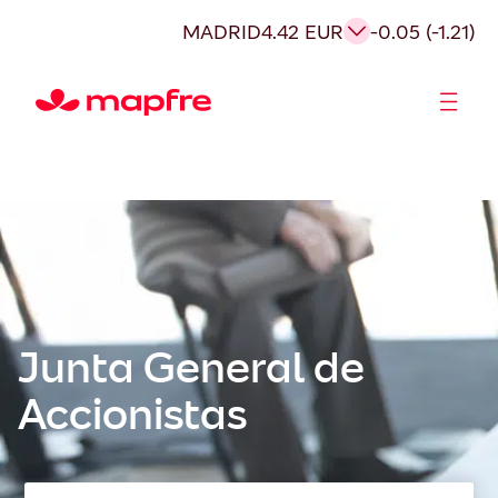
Saltar
MADRID
4.42 EUR
-0.05 (-1.21)
al
contenido
Accionistas e Inversores
Junta General de
Accionistas