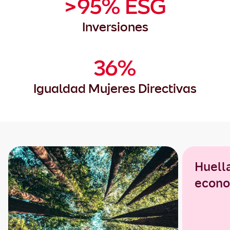
>95% ESG
Inversiones
36%
Igualdad Mujeres Directivas
Huell
econo