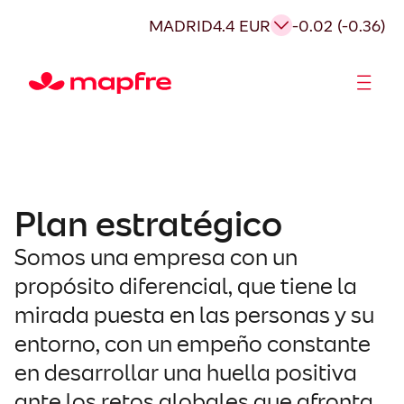
Saltar
MADRID
4.4 EUR
-0.02 (-0.36)
al
contenido
Accionistas e Inversores
Plan estratégico
Somos una empresa con un
propósito diferencial, que tiene la
mirada puesta en las personas y su
entorno, con un empeño constante
en desarrollar una huella positiva
ante los retos globales que afronta