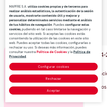
públicos
MAPFRE S.A.
utiliza cookies propias y de terceros para
realizar análisis estadísticos, la autenticación de la sesión
2024-2026
de usuario, mostrarte contenido útil y mejorar y
personalizar determinados servicios mediante el análisis
de tus hábitos de navegación
. Puedes
configurar estas
Esta hoja de ruta nos está permitiendo
cookies
, pudiendo en tal caso limitarse la navegación y
servicios del sitio web. Si aceptas las cookies estás
alcanzar los
compromisos y objetivos
consintiendo la utilización de las cookies en este sitio
públicos
marcados para el trienio.
web. Puedes aceptar todas las cookies, configurarlas o
rechazar su uso. Si deseas más información, puedes
consultar nuestra
Política de Cookies
y la
Política de
Objetivos
2024-
Privacidad
.
(Contabilidad local homogeneizada).
El ROE y el ratio combinado sin
Configurar cookies
catástrofes relevantes y sin
Variaci
extraordinarios
Rechazar
a tipo
Aceptar