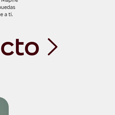
n Mapfre
 puedas
 a ti.
cto