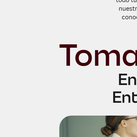
todo tu
nuestr
conoc
Toma
En
Ent