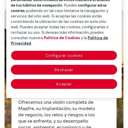
de tus hábitos de navegación
. Puedes
configurar estas
cookies
, pudiendo en tal caso limitarse la navegación y
servicios del sitio web. Si aceptas las cookies estás
consintiendo la utilización de las cookies en este sitio
web. Puedes aceptar todas las cookies, configurarlas o
rechazar su uso. Si deseas más información, puedes
Sostenibilidad
consultar nuestra
Política de Cookies
y la
Política de
Privacidad
.
Estado de Información No
Financiera (EINF)
Configurar cookies
Consolidado e Información
Rechazar
sobre Sostenibilidad de
MAPFRE, S.A. y sociedades
Aceptar
dependientes
Ofrecemos una visión completa de
Mapfre, su implantación, su modelo
de negocio, los retos y riesgos a los
que se enfrenta, y su desempeño
social, ambiental, económico y de