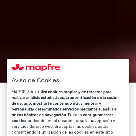
Aviso de Cookies
MAPFRE S.A.
utiliza cookies propias y de terceros para
realizar análisis estadísticos, la autenticación de la sesión
En un mundo que avanza a velocidad
de usuario, mostrarte contenido útil y mejorar y
vertiginosa, donde las necesidades de las
personalizar determinados servicios mediante el análisis
de tus hábitos de navegación
. Puedes
configurar estas
personas evolucionan constantemente, en
cookies
, pudiendo en tal caso limitarse la navegación y
Mapfre hemos demostrado ser un líder que
servicios del sitio web. Si aceptas las cookies estás
consintiendo la utilización de las cookies en este sitio
no solo se adapta al cambio, sino que lo