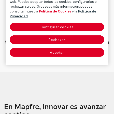
web. Puedes aceptar todas las cookies, configurarlas o
impulsa.
rechazar su uso. Si deseas más información, puedes
consultar nuestra
Política de Cookies
y la
Política de
Nuestro propósito es claro
: cuidar lo que
Privacidad
.
más importa a nuestros clientes y ser un
motor de avance para la sociedad. Por eso
Configurar cookies
lideramos la transformación cultural y
Rechazar
tecnológica del sector y ponemos el foco en
nuestro progreso constante desde una
Aceptar
perspectiva innovadora y humana.
En Mapfre, innovar es avanzar