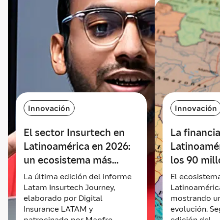
Innovación
Innovación
El sector Insurtech en
La financi
Latinoamérica en 2026:
Latinoamér
un ecosistema más
los 90 mil
sólido y exigente
dólares en
La última edición del informe
El ecosistema
Innovación
Innovación
semestre d
Latam Insurtech Journey,
Latinoaméric
elaborado por Digital
mostrando un
ecosistem
El sector Insurtech en Latinoamérica en 2
La financi
Insurance LATAM y
evolución. Se
La última edición del informe Latam Insurtech Journe
El ecosistema
patrocinado por Mapfre,
edición del