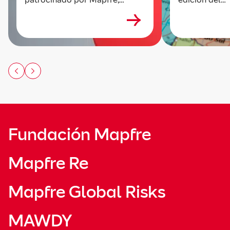
analiza la evolución...
informe Lata
elaborado po
Digital Insur
patrocinado p
Fundación Mapfre
Mapfre Re
Mapfre Global Risks
MAWDY