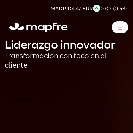
Saltar
MADRID
4.47 EUR
0.03 (0.58)
al
contenido
Accionistas e Inversores
Liderazgo innovador
Transformación con foco en el
cliente