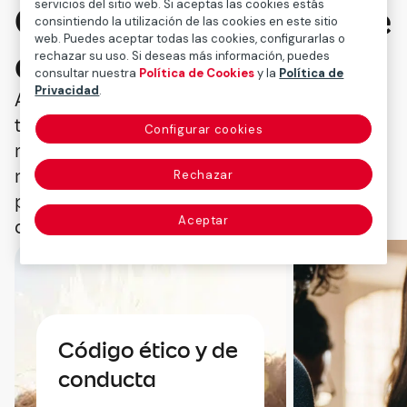
servicios del sitio web. Si aceptas las cookies estás
Cumplimiento frente
consintiendo la utilización de las cookies en este sitio
web. Puedes aceptar todas las cookies, configurarlas o
a promesas
rechazar su uso. Si deseas más información, puedes
consultar nuestra
Política de Cookies
y la
Política de
Privacidad
.
A diferencia del cumplimiento corporativo
tradicional, que exigía a las empresas
Configurar cookies
respetar las leyes y normativas vigentes,
nuestra forma de gestión no solo se
Rechazar
pregunta qué es legal, sino también qué es
Aceptar
correcto.
Código ético y de
conducta