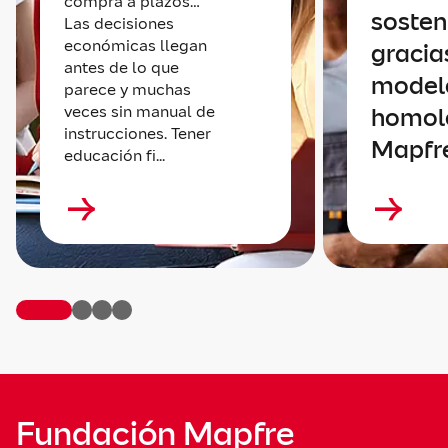
compra a plazos…
sosten
Las decisiones
económicas llegan
gracia
antes de lo que
model
parece y muchas
veces sin manual de
homol
instrucciones. Tener
Mapfr
educación fi...
Fundación Mapfre