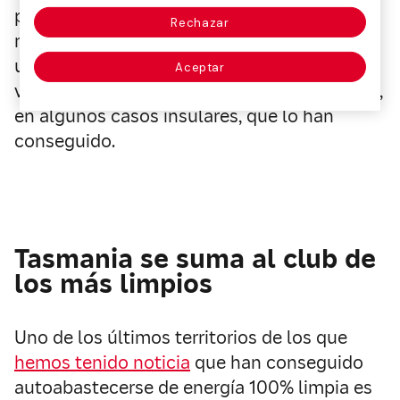
paso que se de en ese sentido es positivo. Y
Rechazar
mientras nos preguntamos si alcanzar ese
utópico 100% es posible, podemos fijar la
Aceptar
vista en pequeñas zonas de nuestro planeta,
en algunos casos insulares, que lo han
conseguido.
Tasmania se suma al club de
los más limpios
Uno de los últimos territorios de los que
hemos tenido noticia
que han conseguido
autoabastecerse de energía 100% limpia es