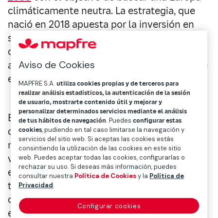
climáticamente neutra. La estrategia, que
nació en 2018 apuesta por la inversión en
soluciones tecnológicas realistas. Se
definieron siete ámbitos estratégicos de
Aviso de Cookies
actuación y uno de ellos es el despliegue de
energías renovables.
MAPFRE S.A.
utiliza cookies propias y de terceros para
realizar análisis estadísticos, la autenticación de la sesión
de usuario, mostrarte contenido útil y mejorar y
personalizar determinados servicios mediante el análisis
En el momento actual nuestra dependencia
de tus hábitos de navegación
. Puedes
configurar estas
de los combustibles fósiles sigue siendo
cookies
, pudiendo en tal caso limitarse la navegación y
servicios del sitio web. Si aceptas las cookies estás
muy grande y la renovación del parque de
consintiendo la utilización de las cookies en este sitio
vehículos hacia modelos híbridos y
web. Puedes aceptar todas las cookies, configurarlas o
rechazar su uso. Si deseas más información, puedes
eléctricos también es un camino largo de
consultar nuestra
Política de Cookies
y la
Política de
transitar. Tal vez no se llegue en muchas
Privacidad
.
décadas a un modelo de generación de
Configurar cookies
energía íntegramente renovable, pero cada