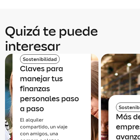
Quizá te puede
interesar
Sostenibilidad
Claves para
manejar tus
finanzas
personales paso
a paso
Sostenib
Más de
El alquiler
empre
compartido, un viaje
con amigos, una
avanz