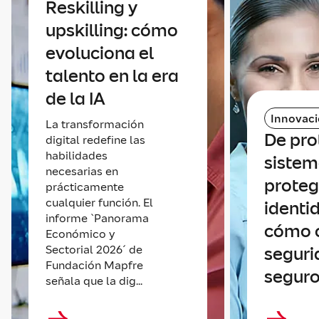
Reskilling y
upskilling: cómo
evoluciona el
talento en la era
de la IA
Innovac
La transformación
De pro
digital redefine las
habilidades
sistem
necesarias en
proteg
prácticamente
cualquier función. El
identi
informe `Panorama
cómo 
Económico y
Sectorial 2026´ de
seguri
Fundación Mapfre
seguro
señala que la dig...