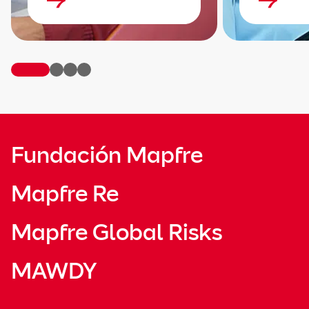
Fundación Mapfre
Mapfre Re
Mapfre Global Risks
MAWDY