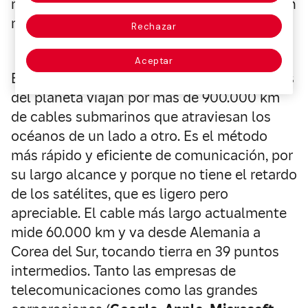
método hay más ciencia y los datos cuadran
mucho mejor con las observaciones.
Rechazar
Aceptar
Es sabido que el 99% de las comunicaciones
del planeta viajan por más de 900.000 km
de cables submarinos que atraviesan los
océanos de un lado a otro. Es el método
más rápido y eficiente de comunicación, por
su largo alcance y porque no tiene el retardo
de los satélites, que es ligero pero
apreciable. El cable más largo actualmente
mide 60.000 km y va desde Alemania a
Corea del Sur, tocando tierra en 39 puntos
intermedios. Tanto las empresas de
telecomunicaciones como las grandes