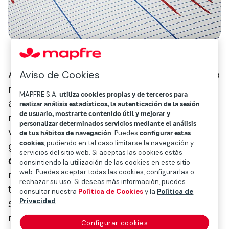
Aunque parezca un método extraño, no es lo
Aviso de Cookies
más raro que se ha visto. De hecho, se suma
MAPFRE S.A.
utiliza cookies propias y de terceros para
a toda una colección de métodos más o
realizar análisis estadísticos, la autenticación de la sesión
de usuario, mostrarte contenido útil y mejorar y
menos científicos: desde el análisis de las
personalizar determinados servicios mediante el análisis
vibraciones en los teléfonos móviles de la
de tus hábitos de navegación
. Puedes
configurar estas
cookies
, pudiendo en tal caso limitarse la navegación y
gente mediante una especie de
servicios del sitio web. Si aceptas las cookies estás
crowdsourcing
, a la detección gracias a los
consintiendo la utilización de las cookies en este sitio
web. Puedes aceptar todas las cookies, configurarlas o
movimientos de los cables de internet
rechazar su uso. Si deseas más información, puedes
terrestres, a los animales, a las “nubes
consultar nuestra
Política de Cookies
y la
Política de
sísmicas” y otros fenómenos de la
Privacidad
.
naturaleza. La diferencia es que en este
Configurar cookies