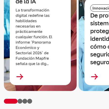
de la IA
Innovac
La transformación
De pro
digital redefine las
habilidades
sistem
necesarias en
proteg
prácticamente
cualquier función. El
identi
informe `Panorama
cómo 
Económico y
Sectorial 2026´ de
seguri
Fundación Mapfre
seguro
señala que la dig...