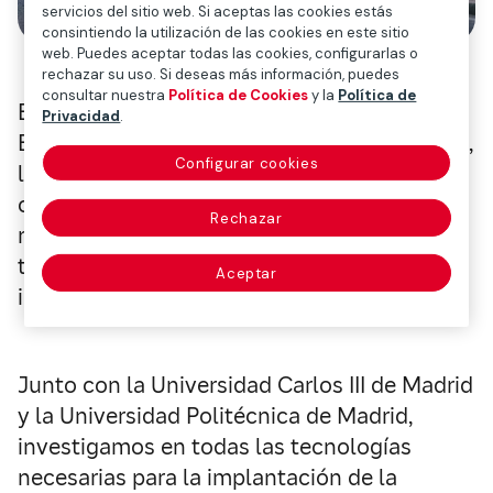
servicios del sitio web. Si aceptas las cookies estás
consintiendo la utilización de las cookies en este sitio
web. Puedes aceptar todas las cookies, configurarlas o
rechazar su uso. Si deseas más información, puedes
consultar nuestra
Política de Cookies
y la
Política de
En este contexto, CESVIMAP, el Centro de
Privacidad
.
Experimentación y Seguridad Vial de Mapfre,
Configurar cookies
lidera una iniciativa pionera para conocer el
comportamiento, establecer posibles
Rechazar
riesgos y reducir los fallos de las
tecnologías de percepción del entorno
Aceptar
instaladas en estos vehículos.
Junto con la Universidad Carlos III de Madrid
y la Universidad Politécnica de Madrid,
investigamos en todas las tecnologías
necesarias para la implantación de la