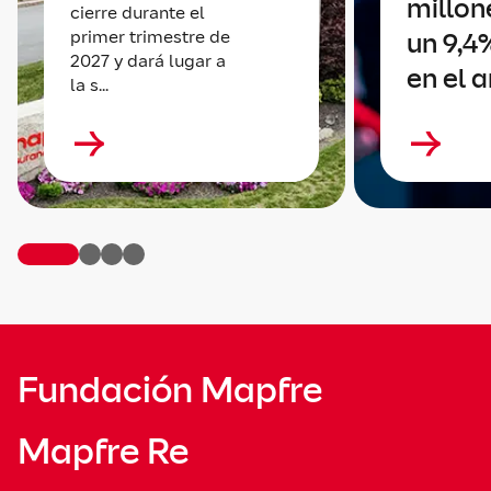
millone
cierre durante el
primer trimestre de
un 9,4
2027 y dará lugar a
en el 
la s...
Fundación Mapfre
Mapfre Re