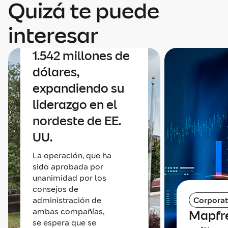
Quizá te puede
un acuerdo para
adquirir Safety
interesar
Insurance por
1.542 millones de
dólares,
expandiendo su
liderazgo en el
nordeste de EE.
UU.
La operación, que ha
sido aprobada por
unanimidad por los
consejos de
administración de
Corporat
ambas compañías,
Mapfr
se espera que se