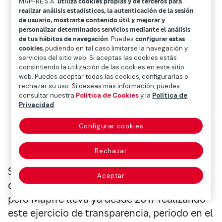
MAPFRE S.A.
utiliza cookies propias y de terceros para
realizar análisis estadísticos, la autenticación de la sesión
de usuario, mostrarte contenido útil y mejorar y
personalizar determinados servicios mediante el análisis
de tus hábitos de navegación
. Puedes
configurar estas
cookies
, pudiendo en tal caso limitarse la navegación y
servicios del sitio web. Si aceptas las cookies estás
consintiendo la utilización de las cookies en este sitio
web. Puedes aceptar todas las cookies, configurarlas o
rechazar su uso. Si deseas más información, puedes
consultar nuestra
Política de Cookies
y la
Política de
Privacidad
.
Configurar cookies
Rechazar
Se trata de la segunda presentación online,
Aceptar
dadas las circunstancias de la pandemia,
pero Mapfre lleva ya desde 2017 realizando
este ejercicio de transparencia, periodo en el