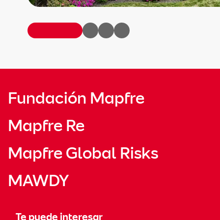
Fundación Mapfre
Mapfre Re
Mapfre Global Risks
MAWDY
Te puede interesar