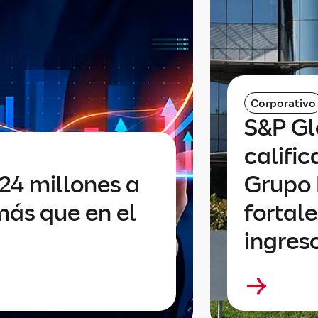
Corporativo
S&P Gl
calific
24 millones a
Grupo 
más que en el
fortale
ingres