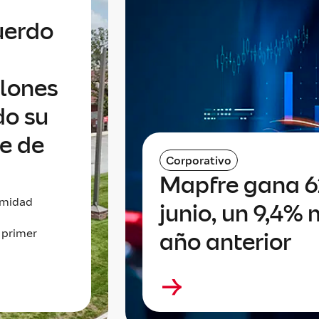
uerdo
llones
do su
te de
Corporativo
Mapfre gana 6
imidad
junio, un 9,4% 
 primer
año anterior