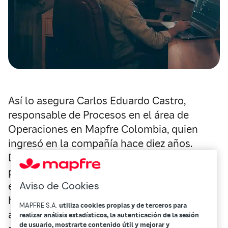
Así lo asegura Carlos Eduardo Castro,
responsable de Procesos en el área de
Operaciones en Mapfre Colombia, quien
ingresó en la compañía hace diez años.
Después de un año como parte del
programa de prácticas, pasó a desempeñar
Aviso de Cookies
el cargo de analista de procesos y, desde
hace cinco años, es parte de la dirección del
MAPFRE S.A.
utiliza cookies propias y de terceros para
área. Hoy charlamos con él sobre la
realizar análisis estadísticos, la autenticación de la sesión
de usuario, mostrarte contenido útil y mejorar y