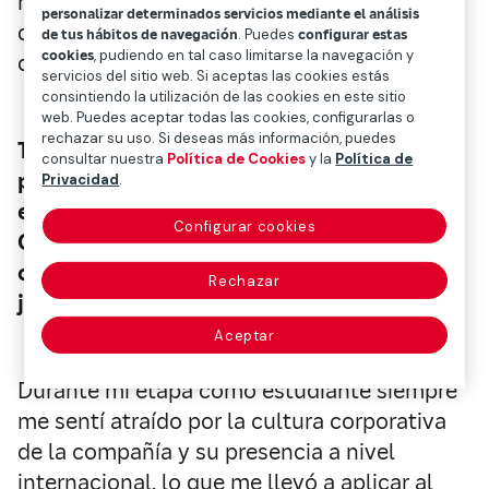
relevancia de promover un entorno laboral
personalizar determinados servicios mediante el análisis
diverso en el que el talento joven se
de tus hábitos de navegación
. Puedes
configurar estas
cookies
, pudiendo en tal caso limitarse la navegación y
desarrolle y crezca profesionalmente.
servicios del sitio web. Si aceptas las cookies estás
consintiendo la utilización de las cookies en este sitio
web. Puedes aceptar todas las cookies, configurarlas o
rechazar su uso. Si deseas más información, puedes
Te
incorporaste a Mapfre a través del
consultar nuestra
Política de Cookies
y la
Política de
programa de prácticas y actualmente eres
Privacidad
.
el responsable de Procesos en el área de
Configurar cookies
Operaciones. ¿Cómo has vivido el
compromiso de Mapfre por el talento
Rechazar
joven?
Aceptar
Durante mi etapa como estudiante siempre
me sentí atraído por la cultura corporativa
de la compañía y su presencia a nivel
internacional, lo que me llevó a aplicar al