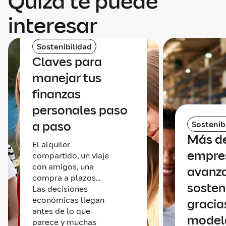
Quizá te puede
interesar
Sostenibilidad
Claves para
manejar tus
finanzas
personales paso
a paso
Sostenib
Más de
El alquiler
empre
compartido, un viaje
con amigos, una
avanz
compra a plazos…
sosten
Las decisiones
económicas llegan
gracia
antes de lo que
model
parece y muchas