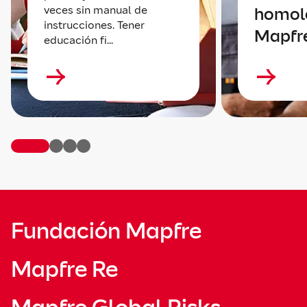
veces sin manual de
homol
instrucciones. Tener
Mapfr
educación fi...
Fundación Mapfre
Mapfre Re