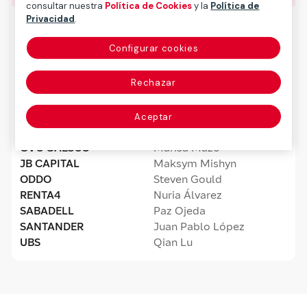
consultar nuestra
Política de Cookies
y la
Política de
Privacidad
.
ALANTRA
Francisco Riquel
ALPHAVALUE
Antoine Bouchetoux
Configurar cookies
AUTONOMOUS
Youdish Chicooree
Alessia Magni & Ivan
BARCLAYS
Rechazar
Bokhmat
BESTINVER SECURITIES
Javier Beldarrain
BofA
David Barma
Aceptar
CAIXABANK BPI
Carlos Peixoto
GVC GAESCO
Marisa Mazo
JB CAPITAL
Maksym Mishyn
ODDO
Steven Gould
RENTA4
Nuria Álvarez
SABADELL
Paz Ojeda
SANTANDER
Juan Pablo López
UBS
Qian Lu