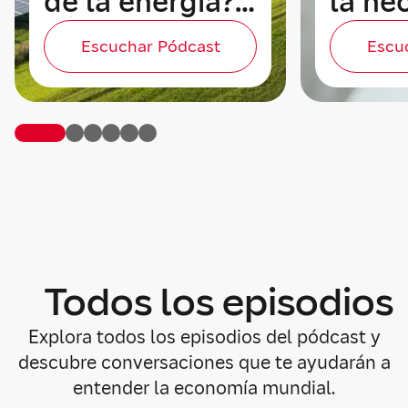
de la energía?
la ne
Claves para
de re
Escuchar Pódcast
Escu
entender los
talen
mercados
Todos los episodios
Explora todos los episodios del pódcast y
descubre conversaciones que te ayudarán a
entender la economía mundial.