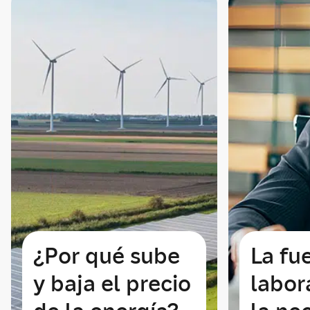
¿Por qué sube
La fu
y baja el precio
labor