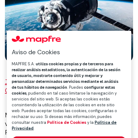
Aviso de Cookies
MAPFRE S.A.
utiliza cookies propias y de terceros para
realizar análisis estadísticos, la autenticación de la sesión
de usuario, mostrarte contenido útil y mejorar y
Jefa de Aviación y Espacio en Mapfre
personalizar determinados servicios mediante el análisis
de tus hábitos de navegación
. Puedes
configurar estas
GLOBAL RISKS
cookies
, pudiendo en tal caso limitarse la navegación y
servicios del sitio web. Si aceptas las cookies estás
consintiendo la utilización de las cookies en este sitio
web. Puedes aceptar todas las cookies, configurarlas o
Muchos de los satélites que están dando
rechazar su uso. Si deseas más información, puedes
consultar nuestra
Política de Cookies
y la
Política de
vueltas por el espacio están asegurados.
Privacidad
.
Pero ¿cómo se asegura un satélite? O ¿
por