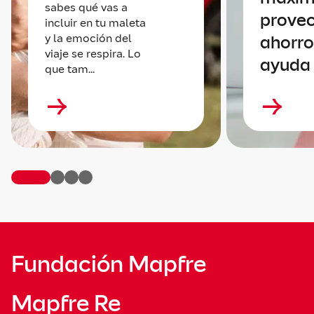
sabes qué vas a
provec
incluir en tu maleta
y la emoción del
ahorro
viaje se respira. Lo
ayuda 
que tam...
Fundación Mapfre
Mapfre Re