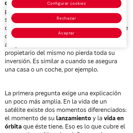
qué es importante asegurarlo
? La segunda
Configurar cookies
pregunta tiene una respuesta bastante
Rechazar
sencilla. Asegurar un satélite significa
comprar una protección para en caso de que
Aceptar
ocurra un percance (que en el negocio
asegurador se denomina siniestro) el
propietario del mismo no pierda toda su
inversión. Es similar a cuando se asegura
una casa o un coche, por ejemplo.
La primera pregunta exige una explicación
un poco más amplia. En la vida de un
satélite existe dos momentos diferenciados:
el momento de su
lanzamiento
y la
vida en
órbita
que éste tiene. Eso es lo que cubre el