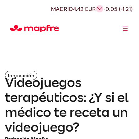
MADRID
4.42 EUR
-0.05 (-1.21)
Accionistas e Inversores
Innovación
Videojuegos
terapéuticos: ¿Y si el
médico te receta un
videojuego?
Redacción Mapfre