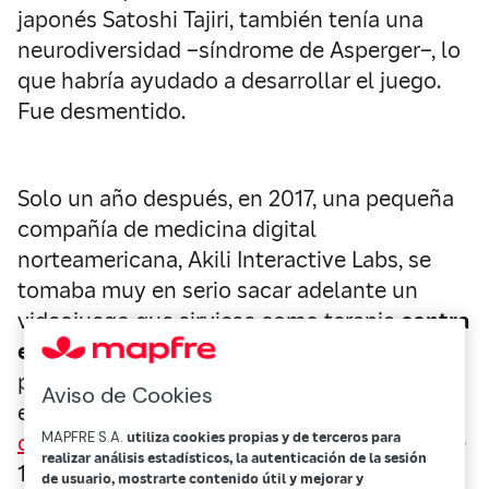
japonés Satoshi Tajiri, también tenía una
neurodiversidad –síndrome de Asperger–, lo
que habría ayudado a desarrollar el juego.
Fue desmentido.
Solo un año después, en 2017, una pequeña
compañía de medicina digital
norteamericana, Akili Interactive Labs, se
tomaba muy en serio sacar adelante un
videojuego que sirviese como terapia
contra
el déficit de atención
, un trastorno con una
prevalencia en la población infantil de entre
Aviso de Cookies
el 5 % y el 7 %, según datos de un
estudio
MAPFRE S.A.
utiliza cookies propias y de terceros para
observacional
en el que participaron más de
realizar análisis estadísticos, la autenticación de la sesión
150 millones de personas de 14 países.
de usuario, mostrarte contenido útil y mejorar y