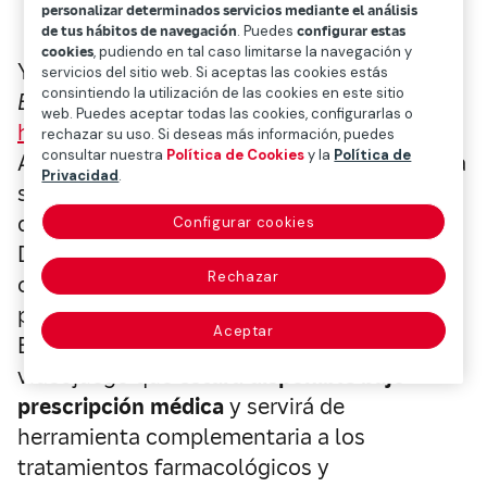
personalizar determinados servicios mediante el análisis
de tus hábitos de navegación
. Puedes
configurar estas
cookies
, pudiendo en tal caso limitarse la navegación y
Y recientemente, en julio de 2022,
servicios del sitio web. Si aceptas las cookies estás
consintiendo la utilización de las cookies en este sitio
EndeavorRX
, diseñado por Akili Interactive,
web. Puedes aceptar todas las cookies, configurarlas o
ha sido aprobado por la FDA
de EE. UU. –la
rechazar su uso. Si deseas más información, puedes
consultar nuestra
Política de Cookies
y la
Política de
Administración de Drogas y Alimentos– para
Privacidad
.
su uso en el tratamiento del trastorno por
déficit de atención e hiperactividad (TDAH).
Configurar cookies
De hecho, este videojuego ha sido también
Rechazar
certificado por el Conformité Européenne
para su comercialización en la Unión
Aceptar
Europea.
EndeavorRX
es el primer
videojuego que
estará disponible bajo
prescripción médica
y servirá de
herramienta complementaria a los
tratamientos farmacológicos y