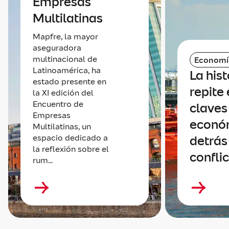
Empresas
Multilatinas
Mapfre, la mayor
aseguradora
multinacional de
Economí
Latinoamérica, ha
La hist
estado presente en
repite 
la XI edición del
Encuentro de
claves
Empresas
econó
Multilatinas, un
espacio dedicado a
detrás
la reflexión sobre el
confli
rum...