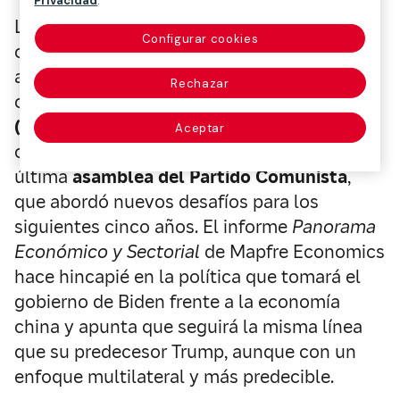
Privacidad
.
La visión de futuro de China vendrá
Configurar cookies
condicionada por dos factores: la
aprobación de alianzas internacionales
Rechazar
como la firma del
Acuerdo de Inversiones
(CAI) con Europa
, y con el objetivo de
Aceptar
obstruir las relaciones con EE.UU., y la
última
asamblea del Partido Comunista
,
que abordó nuevos desafíos para los
siguientes cinco años. El informe
Panorama
Económico y Sectorial
de Mapfre Economics
hace hincapié en la política que tomará el
gobierno de Biden frente a la economía
china y apunta que seguirá la misma línea
que su predecesor Trump, aunque con un
enfoque multilateral y más predecible.