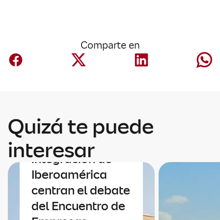
Comparte en
Quizá te puede
Economía
Economía e
interesar
integración de
Iberoamérica
centran el debate
del Encuentro de