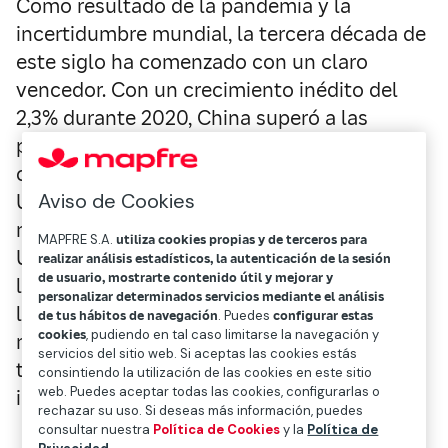
Como resultado de la pandemia y la
incertidumbre mundial, la tercera década de
este siglo ha comenzado con un claro
vencedor. Con un crecimiento inédito del
2,3% durante 2020, China superó a las
principales economías a una velocidad de
crucero, y sobre todo a su rival Estados
Aviso de Cookies
Unidos, que se contrajo un 3,5%. Con la
mirada puesta en la herencia dejada por la
MAPFRE S.A.
utiliza cookies propias y de terceros para
Unión Soviética, el gigante asiático afronta
realizar análisis estadísticos, la autenticación de la sesión
de usuario, mostrarte contenido útil y mejorar y
los próximos años el reto de convertirse en
personalizar determinados servicios mediante el análisis
la primera economía, que dependerá en
de tus hábitos de navegación
. Puedes
configurar estas
cookies
, pudiendo en tal caso limitarse la navegación y
mayor medida de la competencia
servicios del sitio web. Si aceptas las cookies estás
tecnológica, el desarrollo sostenible y la
consintiendo la utilización de las cookies en este sitio
web. Puedes aceptar todas las cookies, configurarlas o
integración de las cadenas de valor.
rechazar su uso. Si deseas más información, puedes
consultar nuestra
Política de Cookies
y la
Política de