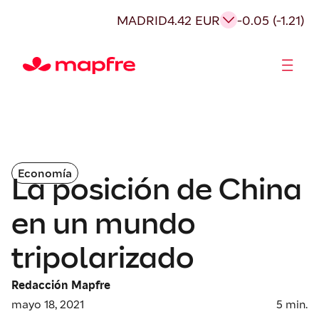
MADRID
4.42 EUR
-0.05 (-1.21)
Accionistas e Inversores
Economía
La posición de China
en un mundo
tripolarizado
Redacción Mapfre
mayo 18, 2021
5
min.