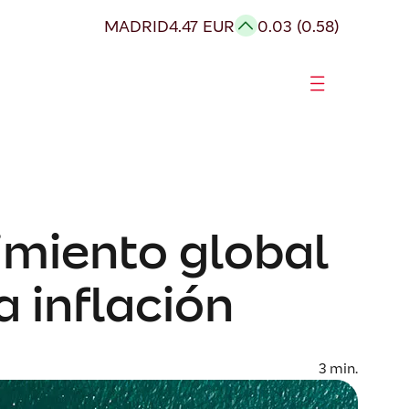
MADRID
4.47 EUR
0.03 (0.58)
imiento global
a inflación
3
min.