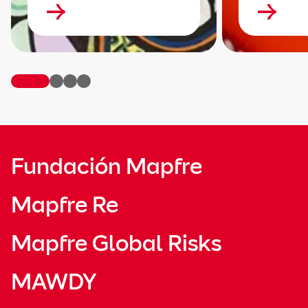
Fundación Mapfre
Mapfre Re
Mapfre Global Risks
MAWDY