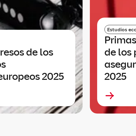
Estudios ec
Primas
resos de los
de los
os
asegur
europeos 2025
2025