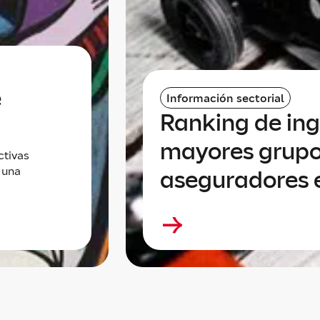
e
Información sectorial
Ranking de ing
mayores grup
ctivas
 una
aseguradores 