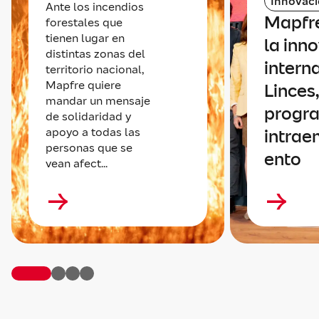
Innovac
Ante los incendios
Mapfr
forestales que
tienen lugar en
la inn
distintas zonas del
intern
territorio nacional,
Mapfre quiere
Linces,
mandar un mensaje
progr
de solidaridad y
apoyo a todas las
intrae
personas que se
ento
vean afect...