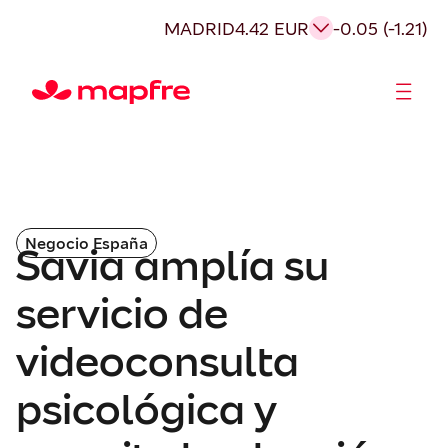
MADRID
4.42 EUR
-0.05 (-1.21)
Accionistas e Inversores
Negocio España
Savia amplía su
servicio de
videoconsulta
psicológica y