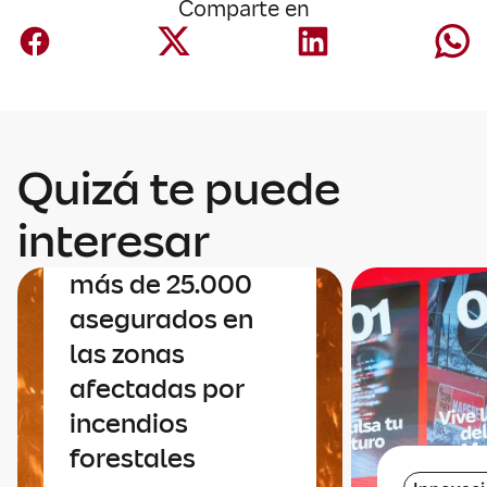
Comparte en
Quizá te puede
Negocio España
Mapfre contacta
interesar
uno a uno con sus
más de 25.000
asegurados en
las zonas
afectadas por
incendios
forestales