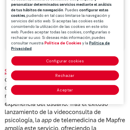
personalizar determinados servicios mediante el análisis
de tus hábitos de navegación
. Puedes
configurar estas
cookies
, pudiendo en tal caso limitarse la navegación y
servicios del sitio web. Si aceptas las cookies estás
consintiendo la utilización de las cookies en este sitio
web. Puedes aceptar todas las cookies, configurarlas o
rechazar su uso. Si deseas más información, puedes
consultar nuestra
Política de Cookies
y la
Política de
Privacidad
.
Configurar cookies
Savia
, la plataforma de servicios de salud
Rechazar
digital de Mapfre, continúa avanzando en el
cuidado emocional de las personas, al
Aceptar
mismo tiempo que apuesta por la mejora de
experiencia del usuario. Tras el exitoso
lanzamiento de la videoconsulta de
psicología, la
app
de telemedicina de Mapfre
amplía este servicio, ofreciendo la