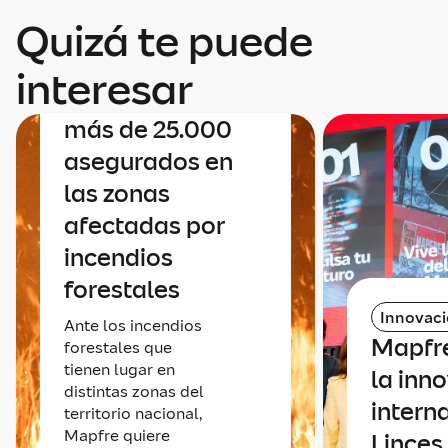
Quizá te puede
Negocio España
Mapfre contacta
interesar
uno a uno con sus
más de 25.000
asegurados en
las zonas
afectadas por
incendios
forestales
Innovac
Ante los incendios
Mapfr
forestales que
tienen lugar en
la inn
distintas zonas del
intern
territorio nacional,
Mapfre quiere
Linces,