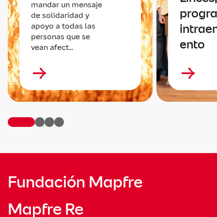
mandar un mensaje
progr
de solidaridad y
apoyo a todas las
intrae
personas que se
ento
vean afect...
Fundación Mapfre
Mapfre Re