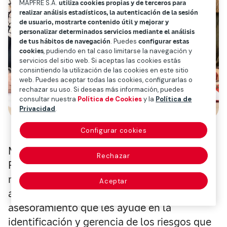
MAPFRE S.A.
utiliza cookies propias y de terceros para
realizar análisis estadísticos, la autenticación de la sesión
de usuario, mostrarte contenido útil y mejorar y
personalizar determinados servicios mediante el análisis
de tus hábitos de navegación
. Puedes
configurar estas
cookies
, pudiendo en tal caso limitarse la navegación y
servicios del sitio web. Si aceptas las cookies estás
consintiendo la utilización de las cookies en este sitio
web. Puedes aceptar todas las cookies, configurarlas o
rechazar su uso. Si deseas más información, puedes
consultar nuestra
Política de Cookies
y la
Política de
Privacidad
.
Configurar cookies
Mapfre y la Confederación Española de la
Rechazar
Pequeña y Mediana Empresa (CEPYME) han
renovado su acuerdo de colaboración para
Aceptar
acompañar a las pymes y facilitarles
asesoramiento que les ayude en la
identificación y gerencia de los riesgos que