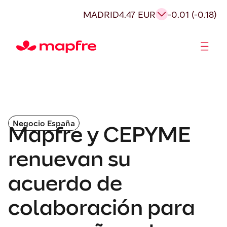
MADRID
4.47 EUR
-0.01 (-0.18)
Accionistas e Inversores
Negocio España
Mapfre y CEPYME
renuevan su
acuerdo de
colaboración para