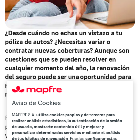
¿Desde cuándo no echas un vistazo a tu
póliza de autos? ¿Necesitas variar o
contratar nuevas coberturas? Aunque son
cuestiones que se pueden resolver en
cualquier momento del año, la renovación
del seguro puede ser una oportunidad para
revisar y ajustar la protección a tus
necesidades actuales.
Aviso de Cookies
MAPFRE S.A.
utiliza cookies propias y de terceros para
En el mundo del seguro la renovación es el
realizar análisis estadísticos, la autenticación de la sesión
proceso por el cual, una vez alcanzado el
de usuario, mostrarte contenido útil y mejorar y
personalizar determinados servicios mediante el análisis
vencimiento de la póliza, se extiende su
de tus hábitos de navegación
. Puedes
configurar estas