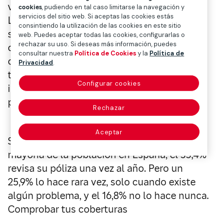
vigencia por un nuevo periodo de cobertura.
cookies
, pudiendo en tal caso limitarse la navegación y
servicios del sitio web. Si aceptas las cookies estás
La duración de las pólizas de automóviles
consintiendo la utilización de las cookies en este sitio
suele ser por periodos anuales, es decir,
web. Puedes aceptar todas las cookies, configurarlas o
rechazar su uso. Si deseas más información, puedes
cada año, salvo casos especiales, la
consultar nuestra
Política de Cookies
y la
Política de
cobertura vence y hay que prorrogarla. Por
Privacidad
.
tanto, es un momento sumamente
Configurar cookies
importante tanto para la aseguradora como
para el propio asegurado.
Rechazar
Aceptar
Según un
estudio reciente de Mapfre
, la
mayoría de la población en España, el 35,4%
revisa su póliza una vez al año. Pero un
25,9% lo hace rara vez, solo cuando existe
algún problema, y el 16,8% no lo hace nunca.
Comprobar tus coberturas