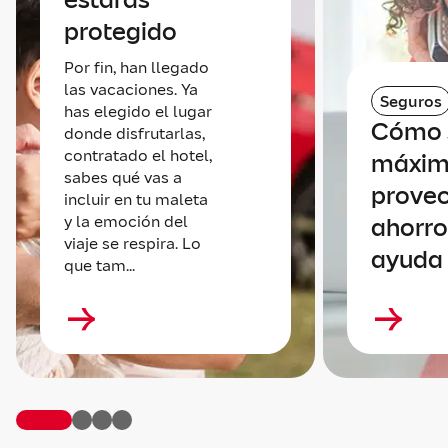
protegido
Por fin, han llegado
las vacaciones. Ya
Seguros
has elegido el lugar
Cómo s
donde disfrutarlas,
contratado el hotel,
máxi
sabes qué vas a
provec
incluir en tu maleta
y la emoción del
ahorro
viaje se respira. Lo
ayuda 
que tam...