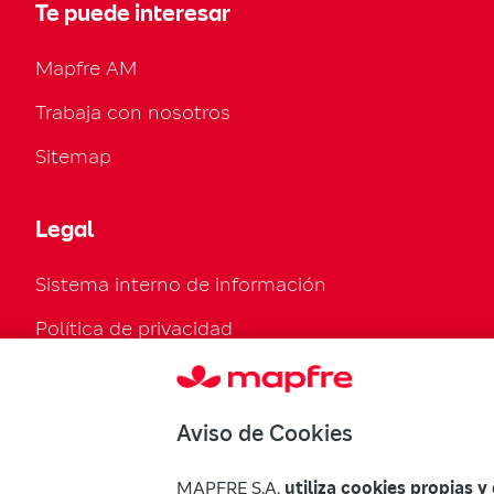
Te puede interesar
Mapfre AM
Trabaja con nosotros
Sitemap
Legal
Sistema interno de información
Política de privacidad
Política de cookies
Configurar cookies
Aviso de Cookies
Normativa legal
MAPFRE S.A.
utiliza cookies propias y