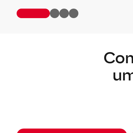
Com
um