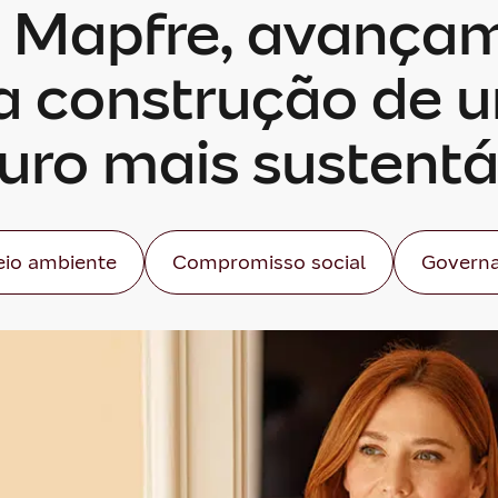
 Mapfre, avança
a construção de 
turo mais sustentá
io ambiente
Compromisso social
Governa