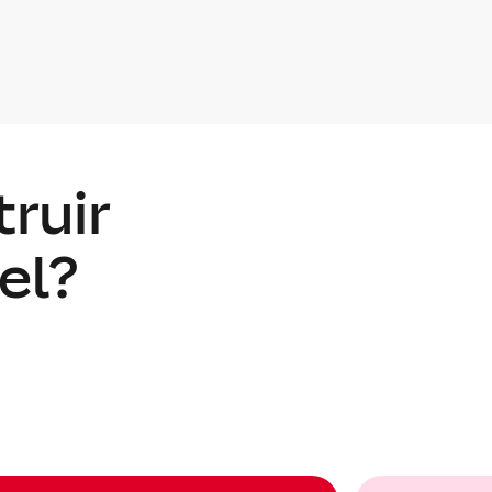
ruir
el?