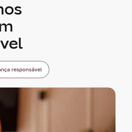
mos
um
vel
nça responsável