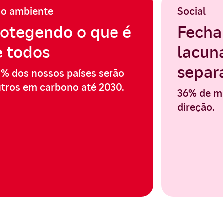
io ambiente
Social
rotegendo o que é
Fecha
e todos
lacun
sepa
% dos nossos países serão
tros em carbono até 2030.
36% de m
direção.