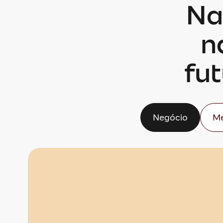
Na
n
fu
Negócio
Me