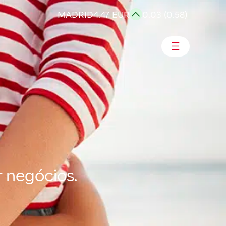
MADRID
4.47 EUR
0.03 (0.58)
 negócios.