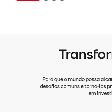
Transfo
Para que o mundo possa alca
desafios comuns e torná-los p
em invest