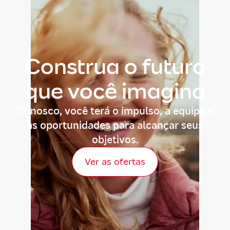
Construa o futuro
que você imagina
Conosco, você terá o impulso, a equipe e
as oportunidades para alcançar seus
objetivos.
Ver as ofertas