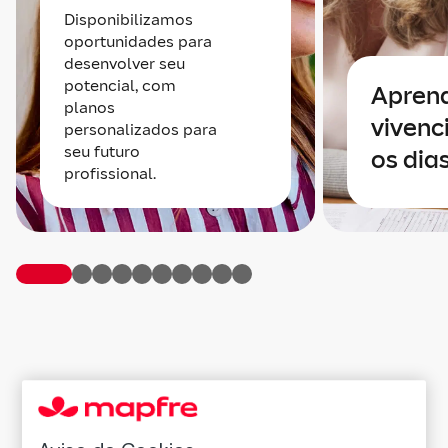
Disponibilizamos
oportunidades para
desenvolver seu
potencial, com
Apren
planos
vivenc
personalizados para
seu futuro
os dia
profissional.
O valor de seu