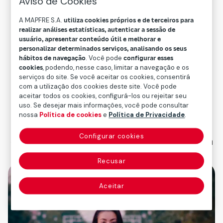
tempo está no que
Aviso de Cookies
você escolhe fazer
A MAPFRE S.A.
utiliza cookies próprios e de terceiros para
realizar análises estatísticas, autenticar a sessão de
usuário, apresentar conteúdo útil e melhorar e
com ele
personalizar determinados serviços, analisando os seus
hábitos de navegação
. Você pode
configurar esses
cookies
, podendo, nesse caso, limitar a navegação e os
Na Mapfre, cada minuto é importante
serviços do site. Se você aceitar os cookies, consentirá
porque contribui para algo maior:
com a utilização dos cookies deste site. Você pode
aceitar todos os cookies, configurá-los ou rejeitar seu
seu crescimento, seu bem-estar e um
uso. Se desejar mais informações, você pode consultar
propósito partilhado.
nossa
Política de cookies
e
Política de Privacidade
.
Descubra como seu talento, seu
Configurar cookies
compromisso e sua essência podem fazer a
diferença.
Recusar
Aceitar