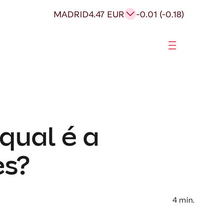
MADRID
4.47 EUR
-0.01 (-0.18)
qual é a
es?
4
min.