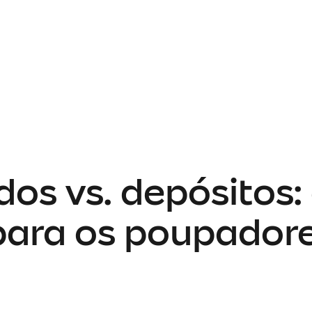
os vs. depósitos: 
para os poupador