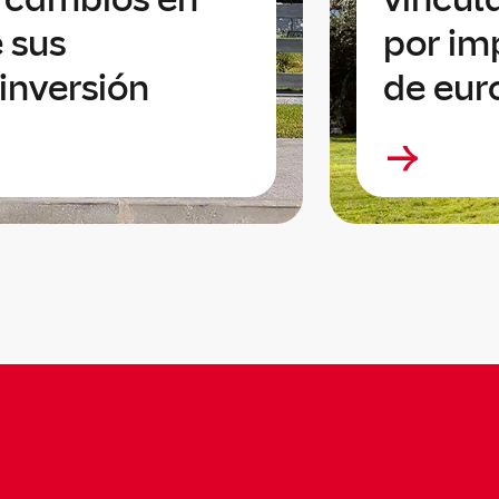
 sus
por im
inversión
de eur