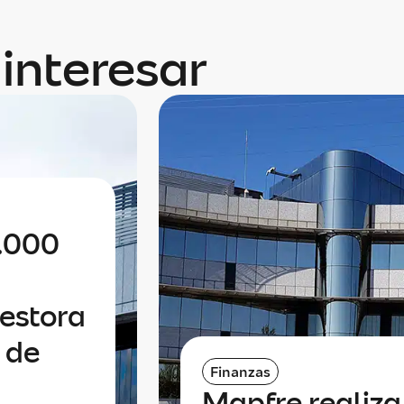
interesar
0.000
gestora
 de
Finanzas
Mapfre realiz