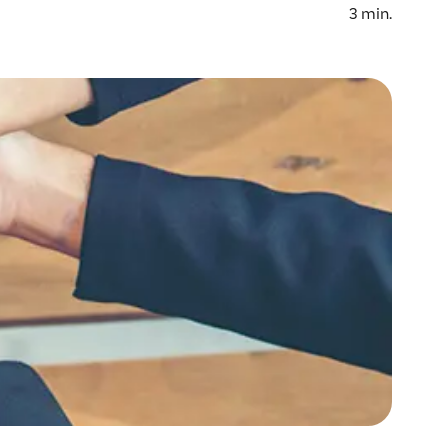
3
min.