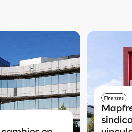
Finanzas
Mapfre
sindic
a cambios en
vincul