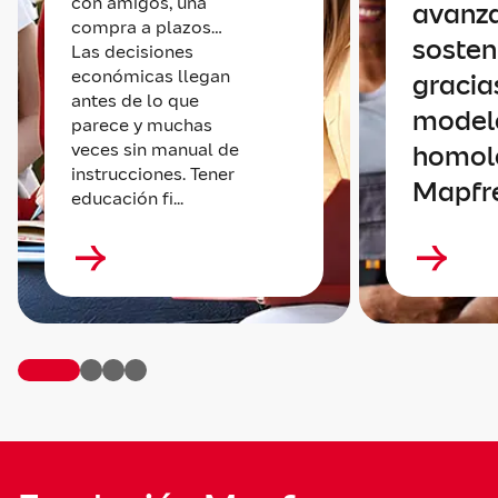
con amigos, una
avanz
compra a plazos…
sosten
Las decisiones
económicas llegan
gracia
antes de lo que
model
parece y muchas
veces sin manual de
homol
instrucciones. Tener
Mapfr
educación fi...