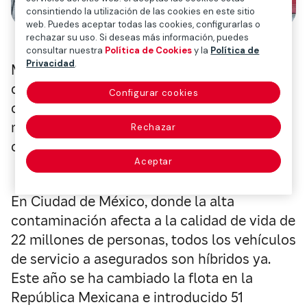
consintiendo la utilización de las cookies en este sitio
web. Puedes aceptar todas las cookies, configurarlas o
rechazar su uso. Si deseas más información, puedes
consultar nuestra
Política de Cookies
y la
Política de
Privacidad
.
Mapfre ha incrementado en México su flota
de automóviles híbridos para garantizar al
Configurar cookies
cliente una atención más sostenible y
respetuosa en lo que respecta a la huella de
Rechazar
carbono.
Aceptar
En Ciudad de México, donde la alta
contaminación afecta a la calidad de vida de
22 millones de personas, todos los vehículos
de servicio a asegurados son híbridos ya.
Este año se ha cambiado la flota en la
República Mexicana e introducido 51