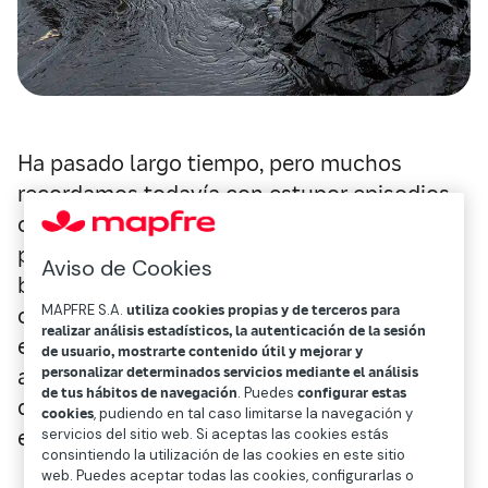
Ha pasado largo tiempo, pero muchos
recordamos todavía con estupor episodios
como el hundimiento del
petrolero
Prestige
(2002) o la rotura de la
Aviso de Cookies
balsa de Aznalcóllar (1998), que provocaron
MAPFRE S.A.
utiliza cookies propias y de terceros para
cuantiosos daños naturales. Aunque se
realizar análisis estadísticos, la autenticación de la sesión
extremen todas las precauciones, la
de usuario, mostrarte contenido útil y mejorar y
actividad humana -y muy especialmente la
personalizar determinados servicios mediante el análisis
de tus hábitos de navegación
. Puedes
configurar estas
de naturaleza económica-, puede ocasionar
cookies
, pudiendo en tal caso limitarse la navegación y
eventos de este tipo.
servicios del sitio web. Si aceptas las cookies estás
consintiendo la utilización de las cookies en este sitio
web. Puedes aceptar todas las cookies, configurarlas o