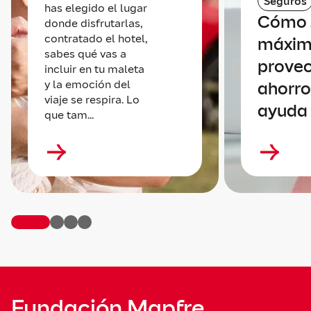
Seguros
has elegido el lugar
Cómo s
donde disfrutarlas,
contratado el hotel,
máxi
sabes qué vas a
provec
incluir en tu maleta
y la emoción del
ahorro
viaje se respira. Lo
ayuda 
que tam...
Fundación Mapfre