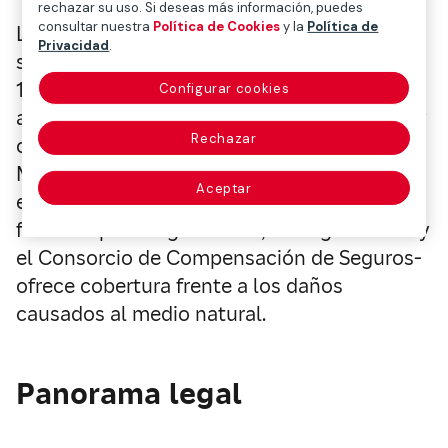
rechazar su uso. Si deseas más información, puedes
consultar nuestra
Política de Cookies
y la
Política de
La preocupación del seguro por estos
Privacidad
.
sucesos siempre ha estado presente. En
1994, algunas entidades del sector
Configurar cookies
asegurador unieron fuerzas y capacidades, y
Rechazar
constituyeron el Pool Español de Riesgos
Medioambientales (PERM). Desde entonces
Aceptar
esta Agrupación de Interés Económico -
formada por aseguradoras, reaseguradoras y
el Consorcio de Compensación de Seguros-
ofrece cobertura frente a los daños
causados al medio natural.
Panorama legal