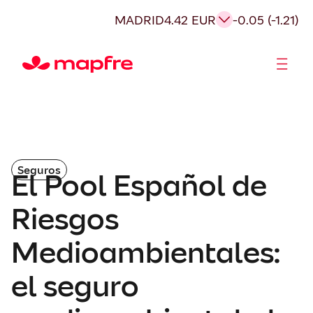
MADRID
4.42 EUR
-0.05 (-1.21)
Accionistas e Inversores
Seguros
El Pool Español de
Riesgos
Medioambientales:
el seguro