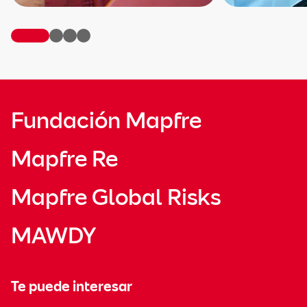
Fundación Mapfre
Mapfre Re
Mapfre Global Risks
MAWDY
Te puede interesar