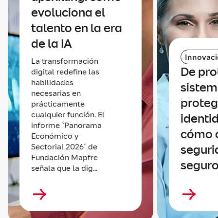
evoluciona el
talento en la era
de la IA
Innovac
La transformación
De pro
digital redefine las
habilidades
sistem
necesarias en
proteg
prácticamente
cualquier función. El
identi
informe `Panorama
cómo 
Económico y
Sectorial 2026´ de
seguri
Fundación Mapfre
seguro
señala que la dig...