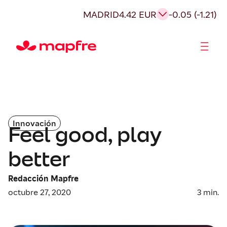
MADRID
4.42 EUR
-0.05 (-1.21)
Accionistas e Inversores
Innovación
Feel good, play
better
Redacción Mapfre
octubre 27, 2020
3
min.