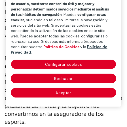
Profesional (LVP, Grupo Mediapro) y
de usuario, mostrarte contenido útil y mejorar y
personalizar determinados servicios mediante el análisis
Fundación Mapfre para
promover hábitos
de tus hábitos de navegación
. Puedes
configurar estas
saludables e
ntre los miles de jóvenes de
cookies
, pudiendo en tal caso limitarse la navegación y
servicios del sitio web. Si aceptas las cookies estás
todo el mundo que son aficionados a los
consintiendo la utilización de las cookies en este sitio
videojuegos.
web. Puedes aceptar todas las cookies, configurarlas o
rechazar su uso. Si deseas más información, puedes
consultar nuestra
Política de Cookies
y la
Política de
Privacidad
.
En octubre de 2018 Mapfre apostó por los
Configurar cookies
esports
a través de un acuerdo con las
principales figuras del ecosistema, como
Rechazar
ESL; LVP, y GGTech, el mayor organizador de
competiciones de esports en el ámbito
Aceptar
educativo. Siempre quisimos ir más allá de la
presencia de marca y el objetivo fue
convertirnos en la aseguradora de los
esports.