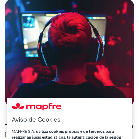
Aviso de Cookies
“Feel Good and play better” es una campaña
MAPFRE S.A.
utiliza cookies propias y de terceros para
impulsada por la Liga de Videojuegos
realizar análisis estadísticos, la autenticación de la sesión