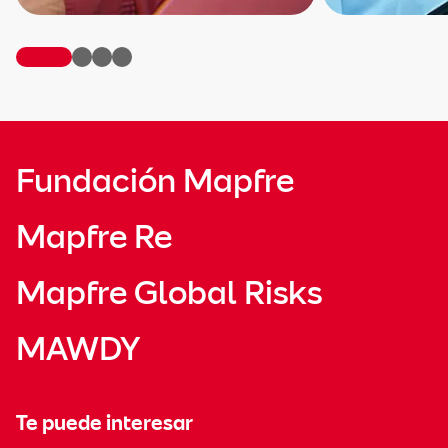
Fundación Mapfre
Mapfre Re
Mapfre Global Risks
MAWDY
Te puede interesar