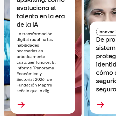
evoluciona el
talento en la era
de la IA
Innovac
La transformación
De pro
digital redefine las
habilidades
sistem
necesarias en
proteg
prácticamente
cualquier función. El
identi
informe `Panorama
cómo 
Económico y
Sectorial 2026´ de
seguri
Fundación Mapfre
seguro
señala que la dig...