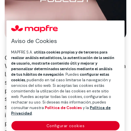
Aviso de Cookies
MAPFRE S.A.
utiliza cookies propias y de terceros para
Gracias al uso de la inteligencia Artificial,
realizar análisis estadísticos, la autenticación de la sesión
de usuario, mostrarte contenido útil y mejorar y
Woom ha conseguido ayudar y acompañar a
personalizar determinados servicios mediante el análisis
la mujer a lo largo de las distintas fases de
de tus hábitos de navegación
. Puedes
configurar estas
cookies
, pudiendo en tal caso limitarse la navegación y
su vida reproductiva. Fruto de los retos
servicios del sitio web. Si aceptas las cookies estás
personales que vivieron en primera persona
consintiendo la utilización de las cookies en este sitio
web. Puedes aceptar todas las cookies, configurarlas o
sus fundadoras a la hora de decidir abordar
rechazar su uso. Si deseas más información, puedes
sus embarazos, gracias a años de
consultar nuestra
Política de Cookies
y la
Política de
Privacidad
.
investigación y dedicación, un algoritmo
predictivo permite controlar el ciclo
Configurar cookies