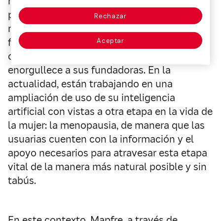
menstrual con el objetivo de optimizar las
probabilidades de gestación en aquellas
Rechazar
mujeres que busquen tener un hijo. Hasta la
fecha, se han reportado más de 100.000
Aceptar
casos con éxito, una cifra que sin duda
enorgullece a sus fundadoras. En la
actualidad, están trabajando en una
ampliación de uso de su inteligencia
artificial con vistas a otra etapa en la vida de
la mujer: la menopausia, de manera que las
usuarias cuenten con la información y el
apoyo necesarios para atravesar esta etapa
vital de la manera más natural posible y sin
tabús.
En este contexto, Mapfre, a través de