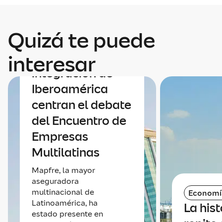
Quizá te puede
Economía
Economía e
interesar
integración de
Iberoamérica
centran el debate
del Encuentro de
Empresas
Multilatinas
Mapfre, la mayor
aseguradora
multinacional de
Economí
Latinoamérica, ha
La hist
estado presente en