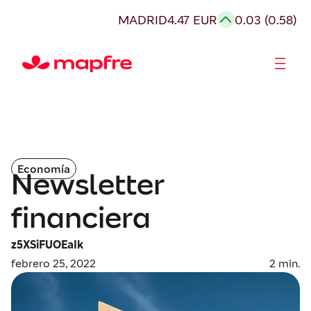
MADRID
4.47 EUR
0.03 (0.58)
Accionistas e Inversores
Economía
Newsletter
financiera
z5XSiFUOEaIk
febrero 25, 2022
2
min.