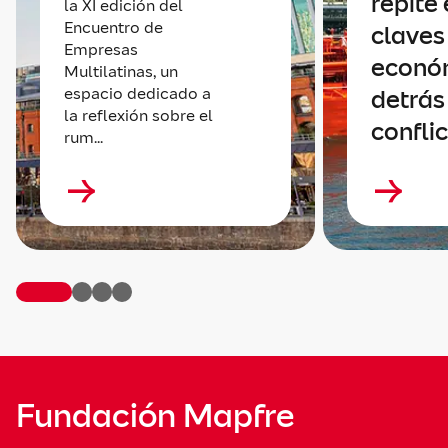
repite 
la XI edición del
Encuentro de
claves
Empresas
econó
Multilatinas, un
espacio dedicado a
detrás
la reflexión sobre el
confli
rum...
Fundación Mapfre