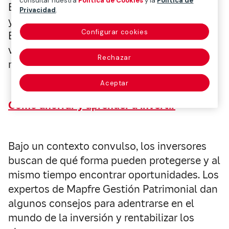
consultar nuestra
Política de Cookies
y la
Política de
El equipo del área de inversiones de Mapfre
Privacidad
.
y del servicio de Estudios, Mapfre
Configurar cookies
Economics, analizan las consecuencias que
va a tener este conflicto bélico para los
Rechazar
mercados y para la economía.
Aceptar
Cómo ahorrar y aprender a invertir
Bajo un contexto convulso, los inversores
buscan de qué forma pueden protegerse y al
mismo tiempo encontrar oportunidades. Los
expertos de Mapfre Gestión Patrimonial dan
algunos consejos para adentrarse en el
mundo de la inversión y rentabilizar los