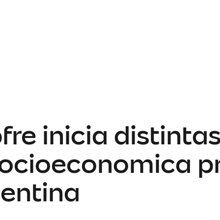
e inicia distinta
s socioeconomica 
gentina