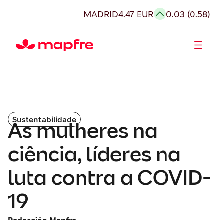
MADRID
4.47 EUR
0.03 (0.58)
Acionistas e Investidores
Governança Corporativa
Sustentabilidade
As mulheres na
ciência, líderes na
luta contra a COVID-
19
Redacción Mapfre