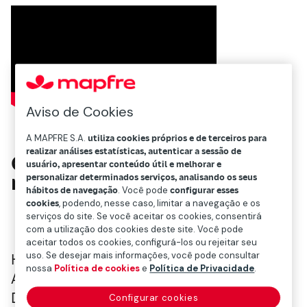
Aviso de Cookies
A MAPFRE S.A.
utiliza cookies próprios e de terceiros para
realizar análises estatísticas, autenticar a sessão de
Como nasce o dia para as
usuário, apresentar conteúdo útil e melhorar e
mulheres na ciência?
personalizar determinados serviços, analisando os seus
hábitos de navegação
. Você pode
configurar esses
cookies
, podendo, nesse caso, limitar a navegação e os
serviços do site. Se você aceitar os cookies, consentirá
com a utilização dos cookies deste site. Você pode
aceitar todos os cookies, configurá-los ou rejeitar seu
uso. Se desejar mais informações, você pode consultar
Há sete anos, em 22 de dezembro de 2015, a
nossa
Política de cookies
e
Política de Privacidade
.
Assembleia Geral decidiu estabelecer um
Dia Internacional anual para reconhecer o
Configurar cookies