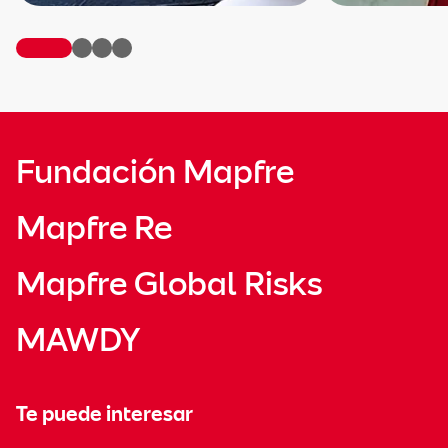
Fundación Mapfre
Mapfre Re
Mapfre Global Risks
MAWDY
Te puede interesar