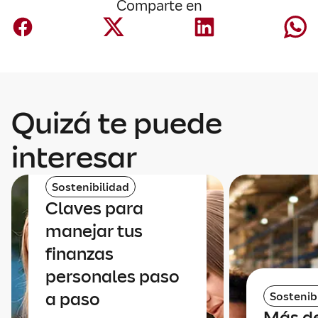
Comparte en
Quizá te puede
interesar
Sostenibilidad
Claves para
manejar tus
finanzas
personales paso
a paso
Sostenib
Más de