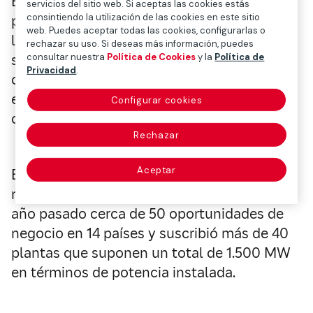
En Latinoamérica, Mapfre Global Risks ha
servicios del sitio web. Si aceptas las cookies estás
consintiendo la utilización de las cookies en este sitio
puesto a disposición de los mercados
web. Puedes aceptar todas las cookies, configurarlas o
locales una solución aseguradora para
rechazar su uso. Si deseas más información, puedes
consultar nuestra
Política de Cookies
y la
Política de
suscribir riesgos renovables con una
Privacidad
.
capacidad de 100 millones de dólares
estadounidenses, posibilitando así una
Configurar cookies
colocación del 100% del riesgo.
Rechazar
Aceptar
En el ámbito de este producto de energías
renovables, la unidad de negocio analizó el
año pasado cerca de 50 oportunidades de
negocio en 14 países y suscribió más de 40
plantas que suponen un total de 1.500 MW
en términos de potencia instalada.