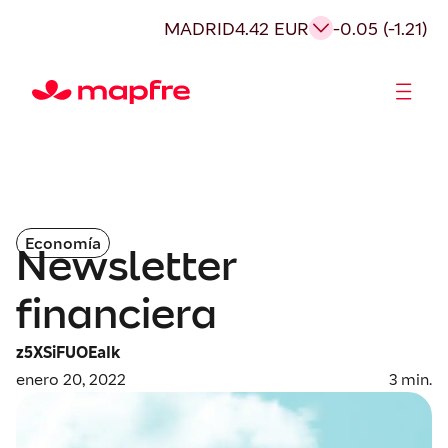
MADRID
4.42 EUR
-0.05 (-1.21)
Accionistas e Inversores
Economía
Newsletter
financiera
z5XSiFUOEaIk
enero 20, 2022
3
min.