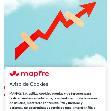
Aviso de Cookies
Los factores que apuntan a una
recuperación moderada y frágil para 2022
MAPFRE S.A.
utiliza cookies propias y de terceros para
realizar análisis estadísticos, la autenticación de la sesión
de usuario, mostrarte contenido útil y mejorar y
personalizar determinados servicios mediante el análisis