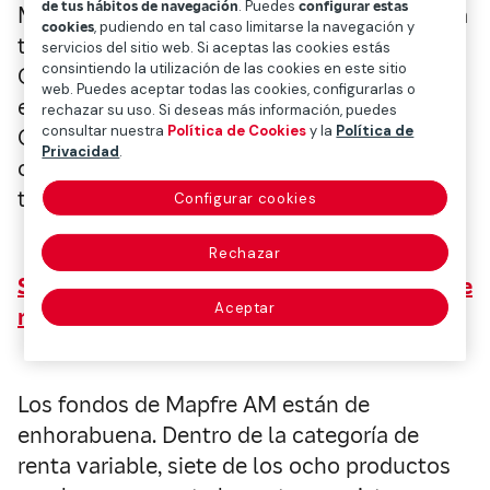
de tus hábitos de navegación
. Puedes
configurar estas
Mientras que la demanda doméstica seguirá
cookies
, pudiendo en tal caso limitarse la navegación y
tirando del carro de la recuperación,
servicios del sitio web. Si aceptas las cookies estás
consintiendo la utilización de las cookies en este sitio
Gonzalo de Cadenas-Santiago, director
web. Puedes aceptar todas las cookies, configurarlas o
ejecutivo de Mapfre Economics, avisa en El
rechazar su uso. Si deseas más información, puedes
consultar nuestra
Política de Cookies
y la
Política de
Confidencial que el comercio exterior,
Privacidad
.
condicionado por los cuellos de botella, no
tendrá tanta repercusión en el crecimiento.
Configurar cookies
Rechazar
Siete fondos de Mapfre AM baten el 20% de
Aceptar
rentabilidad
Los fondos de Mapfre AM están de
enhorabuena. Dentro de la categoría de
renta variable, siete de los ocho productos