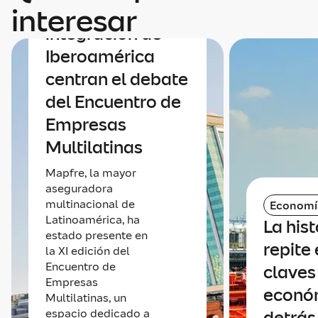
Economía e
interesar
integración de
Iberoamérica
centran el debate
del Encuentro de
Empresas
Multilatinas
Mapfre, la mayor
aseguradora
multinacional de
Economí
Latinoamérica, ha
La hist
estado presente en
repite 
la XI edición del
Encuentro de
claves
Empresas
econó
Multilatinas, un
espacio dedicado a
detrás