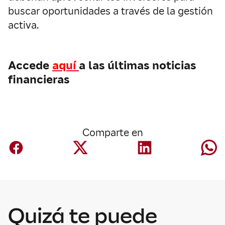
buscar oportunidades a través de la gestión
activa.
Accede
aquí
a las últimas noticias
financieras
Comparte en
Quizá te puede
Economía