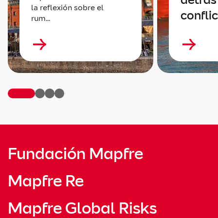
la reflexión sobre el
confli
rum...
Fundación Mapfre
Mapfre Re
Mapfre Global Risks