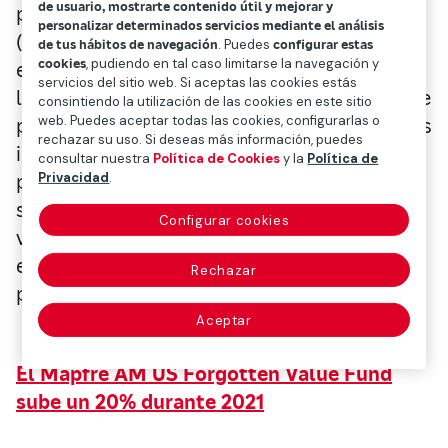
de usuario, mostrarte contenido útil y mejorar y
presentado una nueva página web
personalizar determinados servicios mediante el análisis
(
www.mapfream.com
), que centrará los
de tus hábitos de navegación
. Puedes
configurar estas
cookies
, pudiendo en tal caso limitarse la navegación y
esfuerzos en visibilizar su compromiso con
servicios del sitio web. Si aceptas las cookies estás
las finanzas sostenibles. Servirá de tarjeta de
consintiendo la utilización de las cookies en este sitio
web. Puedes aceptar todas las cookies, configurarlas o
presentación para los partícipes, potenciales
rechazar su uso. Si deseas más información, puedes
inversores y público en general interesado
consultar nuestra
Política de Cookies
y la
Política de
por la actualidad financiera y la información
Privacidad
.
sobre gestión de activos. Se incluirá, a su
Configurar cookies
vez, toda la información sobre las
estrategias de la gestora así como de los
Rechazar
productos principales.
Aceptar
El Mapfre AM US Forgotten Value Fund
sube un 20% durante 2021