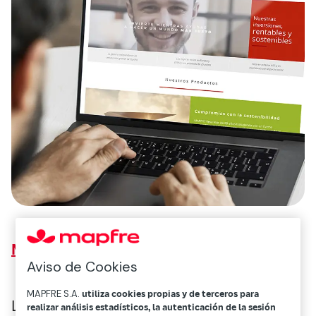
Mapfre AM lanza nueva web
Aviso de Cookies
MAPFRE S.A.
utiliza cookies propias y de terceros para
La gestora de activos de Mapfre ha
realizar análisis estadísticos, la autenticación de la sesión