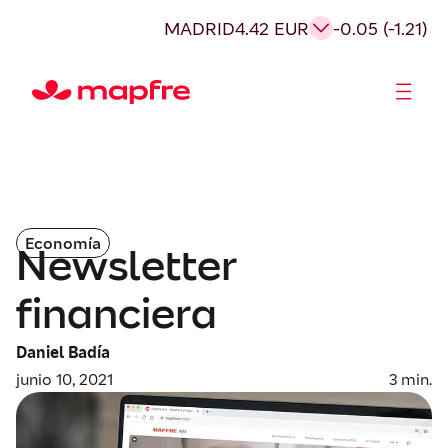
MADRID
4.42 EUR
-0.05 (-1.21)
Accionistas e Inversores
Economía
Newsletter
financiera
Daniel Badía
junio 10, 2021
3
min.