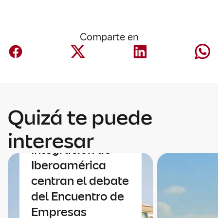
Comparte en
Quizá te puede
Economía
Economía e
interesar
integración de
Iberoamérica
centran el debate
del Encuentro de
Empresas