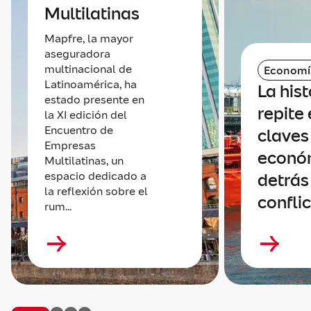
Multilatinas
Mapfre, la mayor
aseguradora
multinacional de
Economí
Latinoamérica, ha
La hist
estado presente en
repite 
la XI edición del
Encuentro de
claves
Empresas
econó
Multilatinas, un
espacio dedicado a
detrás
la reflexión sobre el
confli
rum...