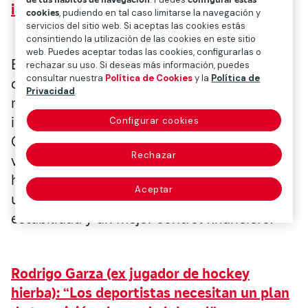
inversor
cookies
, pudiendo en tal caso limitarse la navegación y
servicios del sitio web. Si aceptas las cookies estás
consintiendo la utilización de las cookies en este sitio
web. Puedes aceptar todas las cookies, configurarlas o
El intento fallido de crear una nueva
rechazar su uso. Si deseas más información, puedes
consultar nuestra
Política de Cookies
y la
Política de
competición europea ha puesto de
Privacidad
.
manifiesto el creciente interés de los
inversores por el mundo del fútbol. Luis
Configurar cookies
García, gestor de Mapfre AM, estima que las
Rechazar
valoraciones de los clubes que cotizan se
habrían visto positivamente afectadas por
Aceptar
unos mayores ingresos, una mayor
estabilidad y un mejor control financiero.
Rodrigo Garza (ex jugador de hockey
hierba): “Los deportistas necesitan un plan