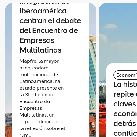
integración de
Iberoamérica
centran el debate
del Encuentro de
Empresas
Multilatinas
Mapfre, la mayor
aseguradora
multinacional de
Economí
Latinoamérica, ha
La hist
estado presente en
repite 
la XI edición del
Encuentro de
claves
Empresas
econó
Multilatinas, un
espacio dedicado a
detrás
la reflexión sobre el
confli
rum...