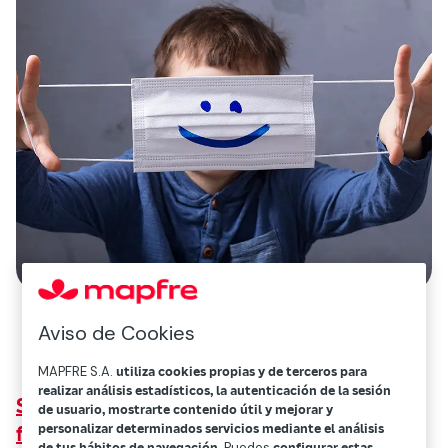
Aviso de Cookies
MAPFRE S.A.
utiliza cookies propias y de terceros para
realizar análisis estadísticos, la autenticación de la sesión
Superliga: lecturas del terremoto en el
de usuario, mostrarte contenido útil y mejorar y
personalizar determinados servicios mediante el análisis
fútbol europeo desde la perspectiva del
de tus hábitos de navegación
. Puedes
configurar estas