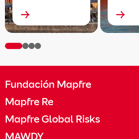
Fundación Mapfre
Mapfre Re
Mapfre Global Risks
MAWDY