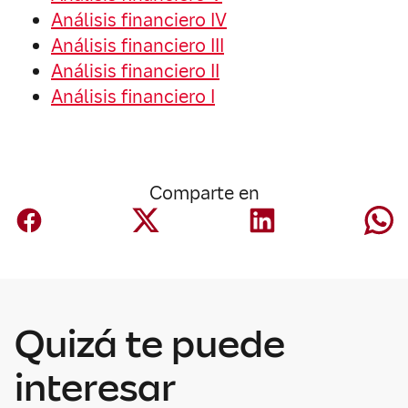
Análisis financiero IV
Análisis financiero III
Análisis financiero II
Análisis financiero I
Comparte en
Quizá te puede
Economía
Economía e
interesar
integración de