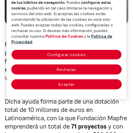
de tus hábitos de navegación
. Puedes
configurar estas
cookies
, pudiendo en tal caso limitarse la navegación y
servicios del sitio web. Si aceptas las cookies estás
consintiendo la utilización de las cookies en este sitio
web. Puedes aceptar todas las cookies, configurarlas o
rechazar su uso. Si deseas más información, puedes
consultar nuestra
Política de Cookies
y la
Política de
Privacidad
.
Fundación Mapfre ha aprobado un
presupuesto extraordinario para 2021 con el
Configurar cookies
fin de hacer frente a la situación de
emergencia y crisis socioeconómica que
Rechazar
vive Costa Rica a raíz de la Covid-19.
Aceptar
Dicha ayuda forma parte de una dotación
total de 10 millones de euros en
Latinoamérica, con la que Fundación Mapfre
emprenderá un total de
71 proyectos
y con