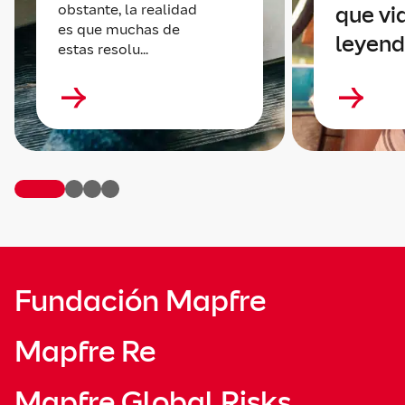
obstante, la realidad
que vi
es que muchas de
leyen
estas resolu...
Fundación Mapfre
Mapfre Re
Mapfre Global Risks