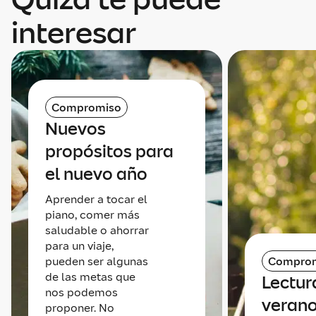
interesar
Compromiso
Nuevos
propósitos para
el nuevo año
Aprender a tocar el
piano, comer más
saludable o ahorrar
para un viaje,
pueden ser algunas
Compro
de las metas que
Lectur
nos podemos
verano
proponer. No