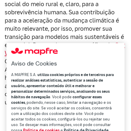
social do meio rural e, claro, para a
sobrevivência humana. Sua contribuição
para a aceleração da mudança climática é
muito relevante, por isso, promover sua
transição para modelos mais sustentáveis é
essencial. De acordo com um gráfico do
Our
World in Data
baseado em dados da
Organização das Nações Unidas para a
Aviso de Cookies
Alimentação e a Agricultura, 50% da terra
A MAPFRE S.A.
utiliza cookies próprios e de terceiros para
habitável do planeta está destinada ao uso
realizar análises estatísticas, autenticar a sessão de
agropecuário e paralelamente, de acordo
usuário, apresentar conteúdo útil e melhorar e
personalizar determinados serviços, analisando os seus
com dados do
Banco Mundial
, este setor
hábitos de navegação
. Você pode
configurar esses
utiliza 70% da água potável do planeta.
cookies
, podendo, nesse caso, limitar a navegação e os
serviços do site. Se você aceitar os cookies, consentirá
com a utilização dos cookies deste site. Você pode
aceitar todos os cookies, configurá-los ou rejeitar seu
A adaptação da agricultura à mudança
uso. Se desejar mais informações, você pode consultar
nossa
Política de cookies
e
Política de Privacidade
.