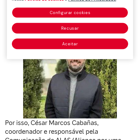
climática é fundamental para sua
sobrevivência
Configurar cookies
Recusar
Aceitar
Por isso, César Marcos Cabañas,
coordenador e responsável pela