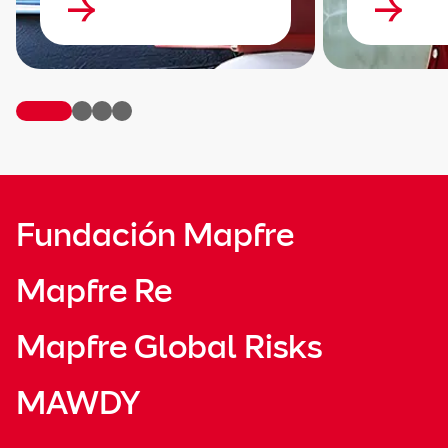
Fundación Mapfre
Mapfre Re
Mapfre Global Risks
MAWDY