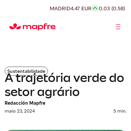
MADRID
4.47 EUR
0.03 (0.58)
Acionistas e Investidores
Governança Corporativa
Sustentabilidade
A trajetória verde do
setor agrário
Redacción Mapfre
maio 23, 2024
5
min.