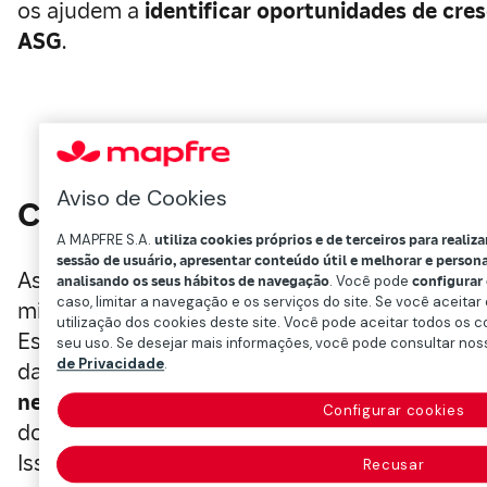
os ajudem a
identificar oportunidades de cre
ASG
.
Aviso de Cookies
Cinco distinções
A MAPFRE S.A.
utiliza cookies próprios e de terceiros para realiza
sessão de usuário, apresentar conteúdo útil e melhorar e person
Assim como todos os anos, a SAM avalia as
pr
analisando os seus hábitos de navegação
. Você pode
configurar
caso, limitar a navegação e os serviços do site. Se você aceitar
milhares de empresas, bem como critérios espe
utilização dos cookies deste site. Você pode aceitar todos os co
Especificamente em 2020, a entidade analiso
seu uso. Se desejar mais informações, você pode consultar no
de Privacidade
.
da sua história, um total de
7.032
de
60 setor
necessidade de transparência e comparabilid
Configurar cookies
do mercado para lidar melhor com os riscos e
Isso também indica que a sustentabilidade t
Recusar