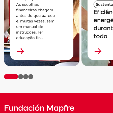
As escolhas
Sustenta
financeiras chegam
Eficiên
antes do que parece
energé
e, muitas vezes, sem
um manual de
durant
instruções. Ter
todo
educação fin...
Fundación Mapfre