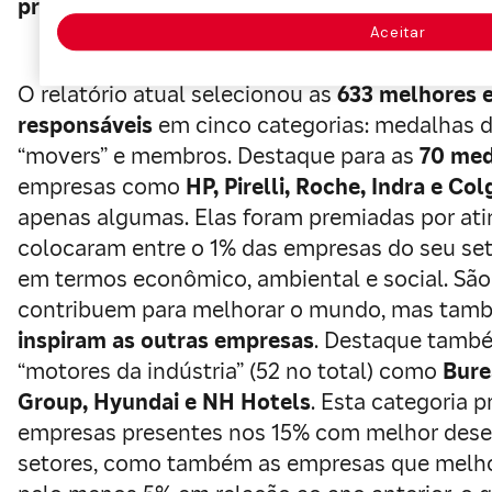
prioridade
nas agendas empresariais.
Aceitar
O relatório atual selecionou as
633 melhores 
responsáveis
em cinco categorias: medalhas de
“movers” e membros. Destaque para as
70 med
empresas como
HP, Pirelli, Roche, Indra e Co
apenas algumas. Elas foram premiadas por at
colocaram entre o 1% das empresas do seu s
em termos econômico, ambiental e social. Sã
contribuem para melhorar o mundo, mas tam
inspiram as outras empresas
. Destaque també
“motores da indústria” (52 no total) como
Bure
Group, Hyundai e NH Hotels
. Esta categoria 
empresas presentes nos 15% com melhor des
setores, como também as empresas que mel